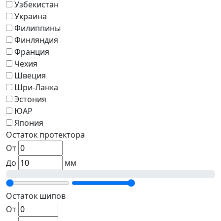
Узбекистан
Украина
Филиппины
Финляндия
Франция
Чехия
Швеция
Шри-Ланка
Эстония
ЮАР
Япония
Остаток протектора
От
До
мм
Остаток шипов
От