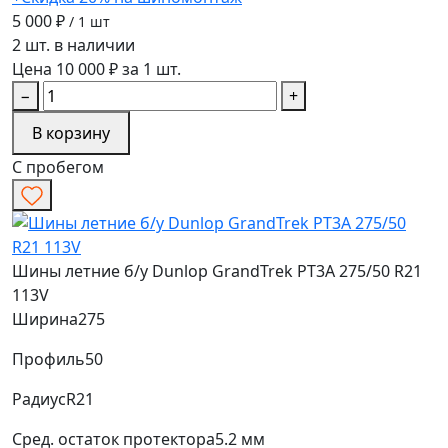
5 000 ₽
/ 1 шт
2 шт. в наличии
Цена 10 000 ₽ за 1 шт.
−
+
В корзину
С пробегом
Шины летние б/у Dunlop GrandTrek PT3A 275/50 R21
113V
Ширина
275
Профиль
50
Радиус
R21
Сред. остаток протектора
5.2 мм