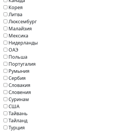
Канада
Корея
Литва
Люксембург
Малайзия
Мексика
Нидерланды
ОАЭ
Польша
Португалия
Румыния
Сербия
Словакия
Словения
Суринам
США
Тайвань
Тайланд
Турция