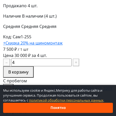
Продажа
по 4 шт.
Наличие
В наличии (4 шт.)
Средняя
Средняя
Средняя
Код: Сам1-255
+Скидка 20% на шиномонтаж
7 500 ₽
/ 1 шт
Цена 30 000 ₽ за 4 шт.
−
+
В корзину
С пробегом
Мы используем cookie и Яндекс.Метрику для работы сайта и
Шины летние б/у Pirelli P Zero 265/40 R21 101Y
улучшения сервиса. Продолжая пользоваться сайтом, вы
соглашаетесь с
политикой обработки персональных данных
.
Ширина
265
Понятно
Профиль
40