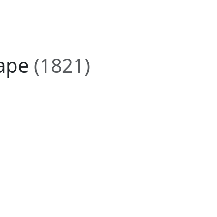
аре
(1821)