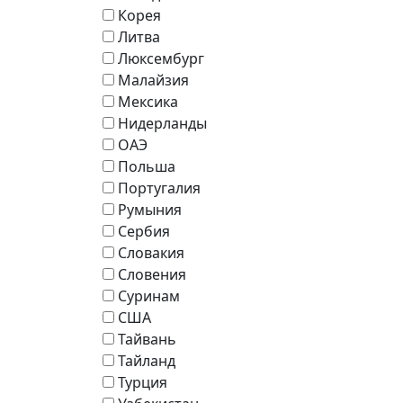
Корея
Литва
Люксембург
Малайзия
Мексика
Нидерланды
ОАЭ
Польша
Португалия
Румыния
Сербия
Словакия
Словения
Суринам
США
Тайвань
Тайланд
Турция