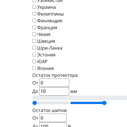
Узбекистан
Украина
Филиппины
Финляндия
Франция
Чехия
Швеция
Шри-Ланка
Эстония
ЮАР
Япония
Остаток протектора
От
До
мм
Остаток шипов
От
До
%