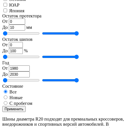
ЮАР
Япония
Остаток протектора
От
До
мм
Остаток шипов
От
До
%
Год
От
До
Состояние
Все
Новые
С пробегом
Применить
Шины диаметра R20 подходят для премиальных кроссоверов,
внедорожников и спортивных версий автомобилей. В