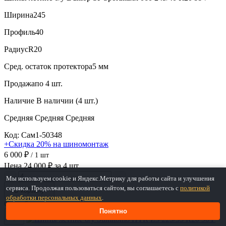
Ширина
245
Профиль
40
Радиус
R20
Сред. остаток протектора
5 мм
Продажа
по 4 шт.
Наличие
В наличии (4 шт.)
Средняя
Средняя
Средняя
Код: Сам1-50348
+Скидка 20% на шиномонтаж
6 000 ₽
/ 1 шт
Цена 24 000 ₽ за 4 шт.
−
+
Мы используем cookie и Яндекс.Метрику для работы сайта и улучшения
сервиса. Продолжая пользоваться сайтом, вы соглашаетесь с
политикой
В корзину
обработки персональных данных
.
С пробегом
Понятно