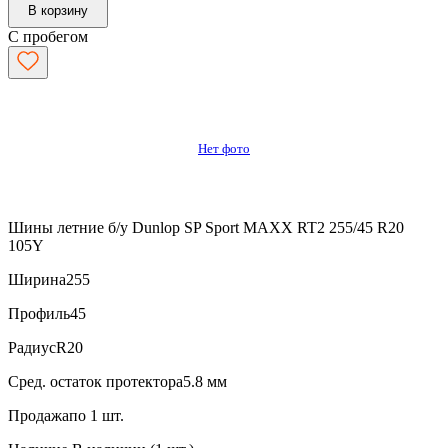
В корзину
С пробегом
Нет фото
Шины летние б/у Dunlop SP Sport MAXX RT2 255/45 R20
105Y
Ширина
255
Профиль
45
Радиус
R20
Сред. остаток протектора
5.8 мм
Продажа
по 1 шт.