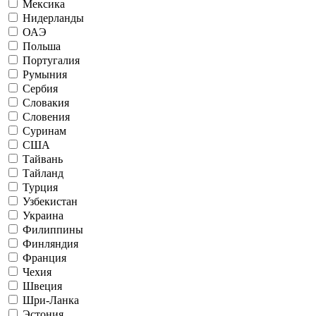
Мексика
Нидерланды
ОАЭ
Польша
Португалия
Румыния
Сербия
Словакия
Словения
Суринам
США
Тайвань
Тайланд
Турция
Узбекистан
Украина
Филиппины
Финляндия
Франция
Чехия
Швеция
Шри-Ланка
Эстония