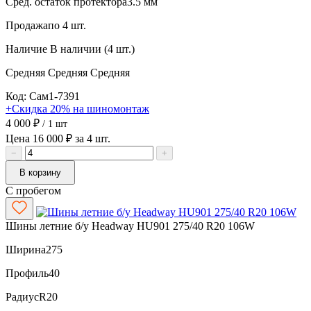
Сред. остаток протектора
3.5 мм
Продажа
по 4 шт.
Наличие
В наличии (4 шт.)
Средняя
Средняя
Средняя
Код: Сам1-7391
+Скидка 20% на шиномонтаж
4 000 ₽
/ 1 шт
Цена 16 000 ₽ за 4 шт.
−
+
В корзину
С пробегом
Шины летние б/у Headway HU901 275/40 R20 106W
Ширина
275
Профиль
40
Радиус
R20