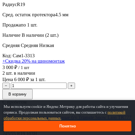
Радиус
R19
Сред. остаток протектора
4.5 мм
Продажа
по 1 шт.
Наличие
В наличии (2 шт.)
Средняя
Средняя
Низкая
Код: Сам1-3313
+Скидка 20% на шиномонтаж
3 000 ₽
/ 1 шт
2 шт. в наличии
Цена 6 000 ₽ за 1 шт.
−
+
В корзину
С пробегом
Мы используем cookie и Яндекс.Метрику для работы сайта и улучшения
сервиса. Продолжая пользоваться сайтом, вы соглашаетесь с
политикой
обработки персональных данных
.
Понятно
Шины зимние нешипованные б/у Triangle Snow Lion TR777
245/55 R19 103H