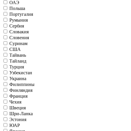
ОАЭ
Польша
Португалия
Румыния
Сербия
Словакия
Словения
Суринам
США
Тайвань
Тайланд
Турция
Узбекистан
Украина
Филиппины
Финляндия
Франция
Чехия
Швеция
Шри-Ланка
Эстония
ЮАР