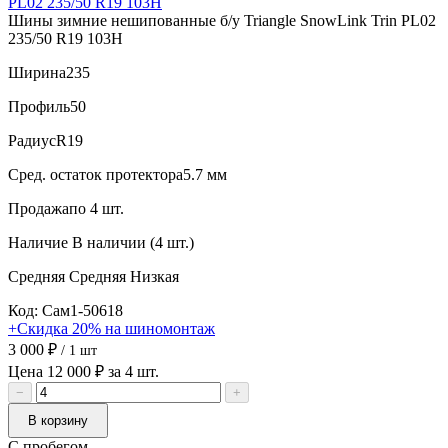
Шины зимние нешипованные б/у Triangle SnowLink Trin PL02
235/50 R19 103H
Ширина
235
Профиль
50
Радиус
R19
Сред. остаток протектора
5.7 мм
Продажа
по 4 шт.
Наличие
В наличии (4 шт.)
Средняя
Средняя
Низкая
Код: Сам1-50618
+Скидка 20% на шиномонтаж
3 000 ₽
/ 1 шт
Цена 12 000 ₽ за 4 шт.
−
+
В корзину
С пробегом