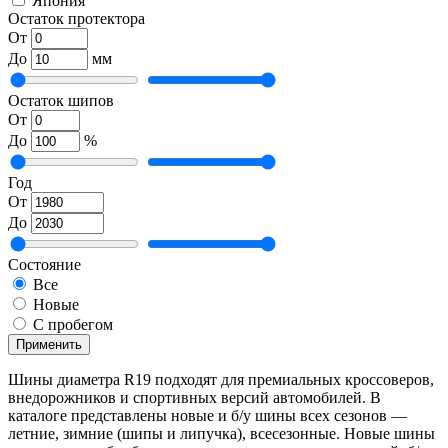
Япония
Остаток протектора
От
До
мм
Остаток шипов
От
До
%
Год
От
До
Состояние
Все
Новые
С пробегом
Применить
Шины диаметра R19 подходят для премиальных кроссоверов,
внедорожников и спортивных версий автомобилей. В
каталоге представлены новые и б/у шины всех сезонов —
летние, зимние (шипы и липучка), всесезонные. Новые шины