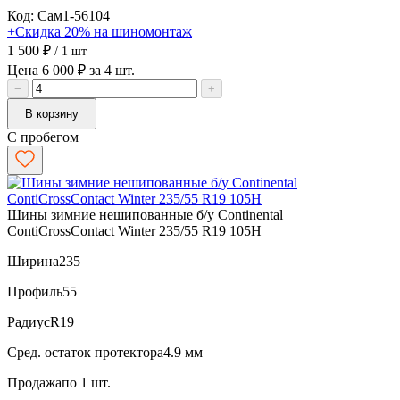
Код: Сам1-56104
+Скидка 20% на шиномонтаж
1 500 ₽
/ 1 шт
Цена 6 000 ₽ за 4 шт.
−
+
В корзину
С пробегом
Шины зимние нешипованные б/у Continental
ContiCrossContact Winter 235/55 R19 105H
Ширина
235
Профиль
55
Радиус
R19
Сред. остаток протектора
4.9 мм
Продажа
по 1 шт.