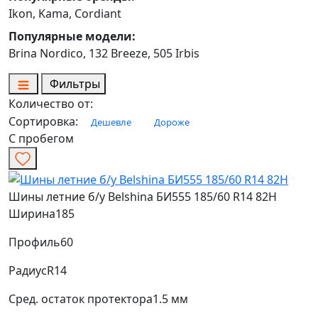
Ikon, Kama, Cordiant
Популярные модели:
Brina Nordico, 132 Breeze, 505 Irbis
Фильтры
Количество от:
Сортировка:
Дешевле
Дороже
С пробегом
Шины летние б/у Belshina БИ555 185/60 R14 82H
Ширина
185
Профиль
60
Радиус
R14
Сред. остаток протектора
1.5 мм