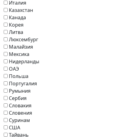
Италия
Казахстан
Канада
Корея
Литва
Люксембург
Малайзия
Мексика
Нидерланды
ОАЭ
Польша
Португалия
Румыния
Сербия
Словакия
Словения
Суринам
США
Тайвань