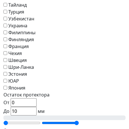
Тайланд
Турция
Узбекистан
Украина
Филиппины
Финляндия
Франция
Чехия
Швеция
Шри-Ланка
Эстония
ЮАР
Япония
Остаток протектора
От
До
мм