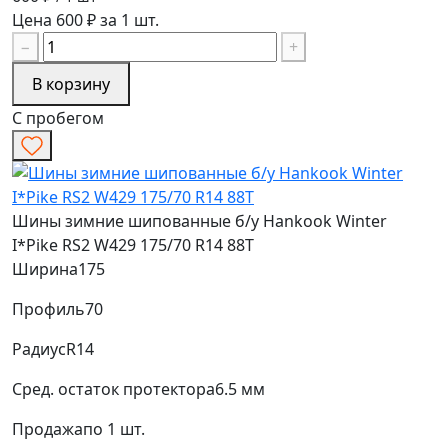
Цена 600 ₽ за 1 шт.
−
+
В корзину
С пробегом
Шины зимние шипованные б/у Hankook Winter
I*Pike RS2 W429 175/70 R14 88T
Ширина
175
Профиль
70
Радиус
R14
Сред. остаток протектора
6.5 мм
Продажа
по 1 шт.