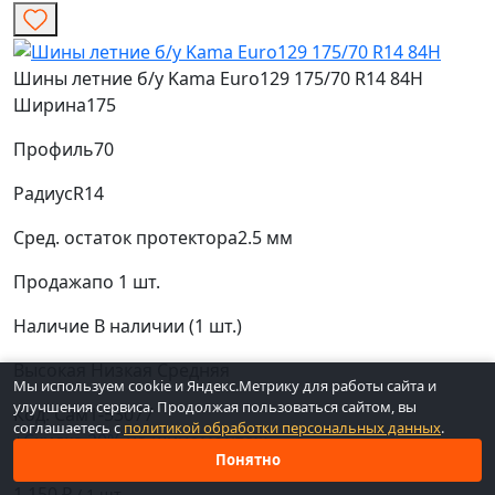
Шины летние б/у Kama Euro129 175/70 R14 84H
Ширина
175
Профиль
70
Радиус
R14
Сред. остаток протектора
2.5 мм
Продажа
по 1 шт.
Наличие
В наличии (1 шт.)
Высокая
Низкая
Средняя
Мы используем cookie и Яндекс.Метрику для работы сайта и
улучшения сервиса. Продолжая пользоваться сайтом, вы
Код: Сам1-53077
соглашаетесь с
политикой обработки персональных данных
.
+Скидка 20% на шиномонтаж
Понятно
Скидка «Товар на сезон»
1 150 ₽
/ 1 шт