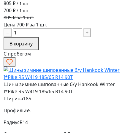
805 ₽
/ 1 шт
700 ₽
/ 1 шт
805 ₽ за 1 шт.
Цена 700 ₽ за 1 шт.
−
+
В корзину
С пробегом
Шины зимние шипованные б/у Hankook Winter
I*Pike RS W419 185/65 R14 90T
Ширина
185
Профиль
65
Радиус
R14