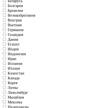
Беларусь
Болгария
Бразилия
Великобритания
Венгрия
Вьетнам
Германия
Голандия
Дания
Египет
Индия
Индонезия
Иран
Испания
Италия
Казахстан
Канада
Корея
Литва
Люксембург
Малайзия
Мексика
Нидерланды