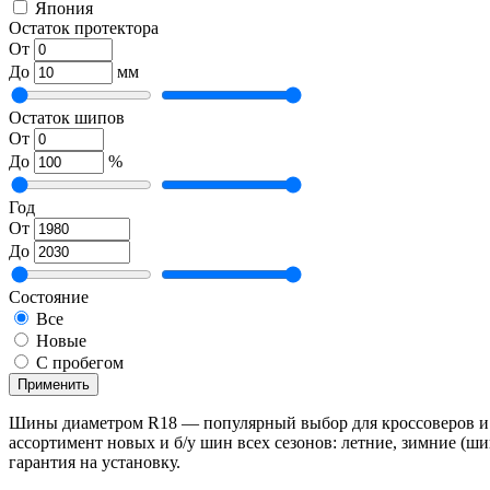
Япония
Остаток протектора
От
До
мм
Остаток шипов
От
До
%
Год
От
До
Состояние
Все
Новые
С пробегом
Применить
Шины диаметром R18 — популярный выбор для кроссоверов и пр
ассортимент новых и б/у шин всех сезонов: летние, зимние (ши
гарантия на установку.