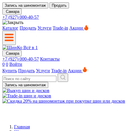
Запись на шиномонтаж
Продать
Самара
+7 (927) 000-40-57
Каталог
Продать
Услуги
Trade-in
Акции
Самара
+7 (927) 000-40-57
Контакты
0
0
Войти
Купить
Продать
Услуги
Trade-in
Акции
Запись на шиномонтаж
Главная