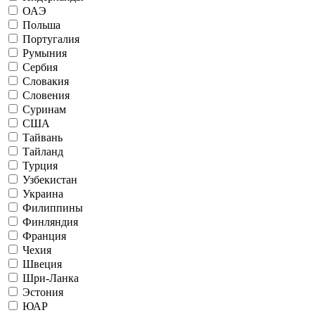
ОАЭ
Польша
Португалия
Румыния
Сербия
Словакия
Словения
Суринам
США
Тайвань
Тайланд
Турция
Узбекистан
Украина
Филиппины
Финляндия
Франция
Чехия
Швеция
Шри-Ланка
Эстония
ЮАР