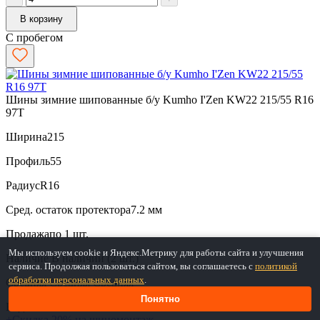
В корзину
С пробегом
Шины зимние шипованные б/у Kumho I'Zen KW22 215/55 R16
97T
Ширина
215
Профиль
55
Радиус
R16
Сред. остаток протектора
7.2 мм
Продажа
по 1 шт.
Мы используем cookie и Яндекс.Метрику для работы сайта и улучшения
Наличие
В наличии (2 шт.)
сервиса. Продолжая пользоваться сайтом, вы соглашаетесь с
политикой
обработки персональных данных
.
Средняя
Средняя
Средняя
Понятно
Код: Сам1-55878
+Скидка 20% на шиномонтаж