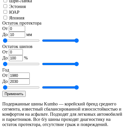
Шри-Ланка
Эстония
ЮАР
Япония
Остаток протектора
От
До
мм
Остаток шипов
От
До
%
Год
От
До
Применить
Подержанные шины Kumho — корейский бренд среднего
сегмента, известный сбалансированной износостойкостью и
комфортом на асфальте. Подходят для легковых автомобилей
и паркетников. Все б/у шины проходят диагностику на
остаток протектора, отсутствие грыж и повреждений.