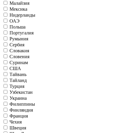
Малайзия
Мексика
Нидерланды
ОАЭ
Польша
Португалия
Румыния
Сербия
Словакия
Словения
Суринам
США
Тайвань
Тайланд
Турция
Узбекистан
Украина
Филиппины
Финляндия
Франция
Чехия
Швеция