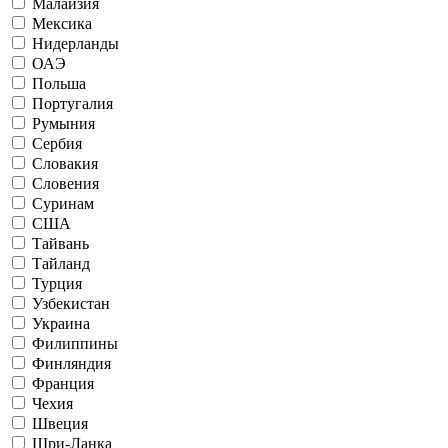
Малайзия
Мексика
Нидерланды
ОАЭ
Польша
Португалия
Румыния
Сербия
Словакия
Словения
Суринам
США
Тайвань
Тайланд
Турция
Узбекистан
Украина
Филиппины
Финляндия
Франция
Чехия
Швеция
Шри-Ланка