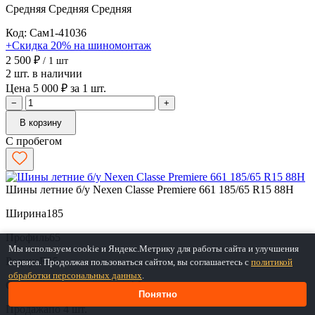
Средняя
Средняя
Средняя
Код: Сам1-41036
+Скидка 20% на шиномонтаж
2 500 ₽
/ 1 шт
2 шт. в наличии
Цена 5 000 ₽ за 1 шт.
−
+
В корзину
С пробегом
Шины летние б/у Nexen Classe Premiere 661 185/65 R15 88H
Ширина
185
Профиль
65
Мы используем cookie и Яндекс.Метрику для работы сайта и улучшения
Радиус
R15
сервиса. Продолжая пользоваться сайтом, вы соглашаетесь с
политикой
обработки персональных данных
.
Сред. остаток протектора
4.9 мм
Понятно
Продажа
по 4 шт.