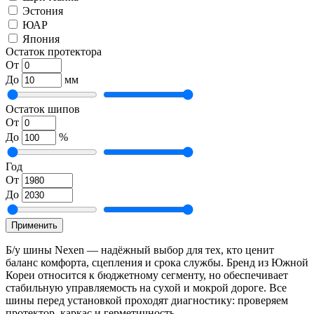
Эстония
ЮАР
Япония
Остаток протектора
От
До
мм
Остаток шипов
От
До
%
Год
От
До
Применить
Б/у шины Nexen — надёжный выбор для тех, кто ценит
баланс комфорта, сцепления и срока службы. Бренд из Южной
Кореи относится к бюджетному сегменту, но обеспечивает
стабильную управляемость на сухой и мокрой дороге. Все
шины перед установкой проходят диагностику: проверяем
протектор, каркас и герметичность.