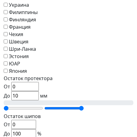
Украина
Филиппины
Финляндия
Франция
Чехия
Швеция
Шри-Ланка
Эстония
ЮАР
Япония
Остаток протектора
От
До
мм
Остаток шипов
От
До
%