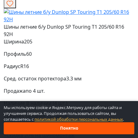
Шины летние б/у Dunlop SP Touring T1 205/60 R16
92H
Ширина
205
Профиль
60
Радиус
R16
Сред. остаток протектора
3.3 мм
Продажа
по 4 шт.
Наличие
В наличии (4 шт.)
Мы используем cookie и Яндекс.Метрику для работы сайта и
улучшения сервиса. Продолжая пользоваться сайтом, вы
Средняя
Средняя
Средняя
соглашаетесь с
политикой обработки персональных данных
.
Код: Сам1-8993
Понятно
+Скидка 20% на шиномонтаж