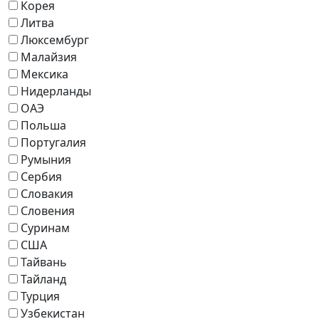
Корея
Литва
Люксембург
Малайзия
Мексика
Нидерланды
ОАЭ
Польша
Португалия
Румыния
Сербия
Словакия
Словения
Суринам
США
Тайвань
Тайланд
Турция
Узбекистан