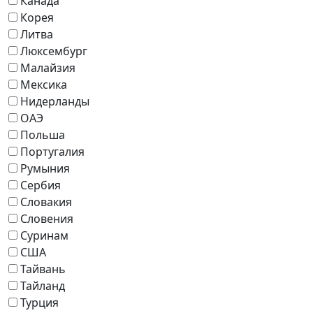
Канада
Корея
Литва
Люксембург
Малайзия
Мексика
Нидерланды
ОАЭ
Польша
Португалия
Румыния
Сербия
Словакия
Словения
Суринам
США
Тайвань
Тайланд
Турция