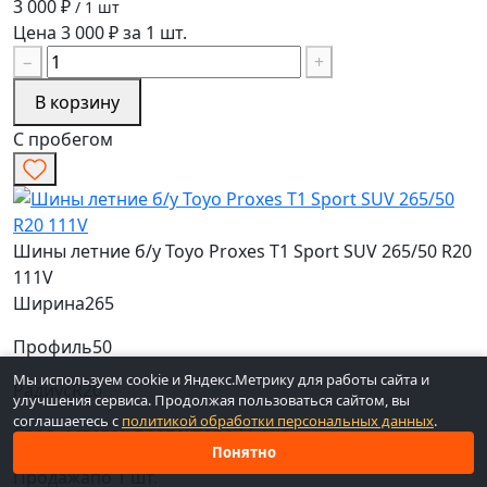
3 000 ₽
/ 1 шт
Цена 3 000 ₽ за 1 шт.
−
+
В корзину
С пробегом
Шины летние б/у Toyo Proxes T1 Sport SUV 265/50 R20
111V
Ширина
265
Профиль
50
Мы используем cookie и Яндекс.Метрику для работы сайта и
Радиус
R20
улучшения сервиса. Продолжая пользоваться сайтом, вы
соглашаетесь с
политикой обработки персональных данных
.
Сред. остаток протектора
3.6 мм
Понятно
Продажа
по 1 шт.