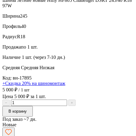
Шины летние новые Hifly HF805 Challenger DSRT 245/40 R18
97W
Ширина
245
Профиль
40
Радиус
R18
Продажа
по 1 шт.
Наличие
1 шт. (через 7-10 дн.)
Средняя
Средняя
Низкая
Код: вн-17895
+Скидка 20% на шиномонтаж
5 000 ₽
/ 1 шт
Цена 5 000 ₽ за 1 шт.
−
+
В корзину
Под заказ ~7 дн.
Новые