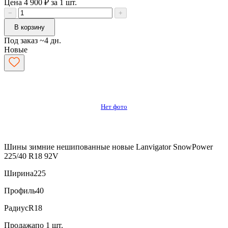
Цена 4 900 ₽ за 1 шт.
−
+
В корзину
Под заказ ~4 дн.
Новые
Нет фото
Шины зимние нешипованные новые Lanvigator SnowPower
225/40 R18 92V
Ширина
225
Профиль
40
Радиус
R18
Продажа
по 1 шт.