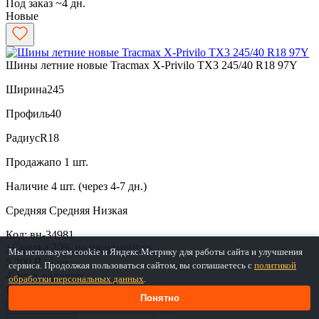
Под заказ ~4 дн.
Новые
Шины летние новые Tracmax X-Privilo TX3 245/40 R18 97Y
Ширина
245
Профиль
40
Радиус
R18
Продажа
по 1 шт.
Наличие
4 шт. (через 4-7 дн.)
Средняя
Средняя
Низкая
Код: вн-34981
+Скидка 20% на шиномонтаж
Мы используем cookie и Яндекс.Метрику для работы сайта и улучшения
5 200 ₽
/ 1 шт
сервиса. Продолжая пользоваться сайтом, вы соглашаетесь с
политикой
4 шт. в наличии
обработки персональных данных
.
Цена 5 200 ₽ за 1 шт.
Понятно
−
+