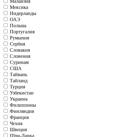
Малайзия
Мексика
Нидерланды
ОАЭ
Польша
Португалия
Румыния
Сербия
Словакия
Словения
Суринам
США
Тайвань
Тайланд
Турция
Узбекистан
Украина
Филиппины
Финляндия
Франция
Чехия
Швеция
Шри-Ланка