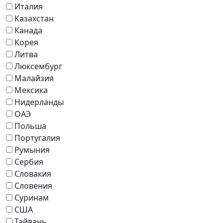
Италия
Казахстан
Канада
Корея
Литва
Люксембург
Малайзия
Мексика
Нидерланды
ОАЭ
Польша
Португалия
Румыния
Сербия
Словакия
Словения
Суринам
США
Тайвань