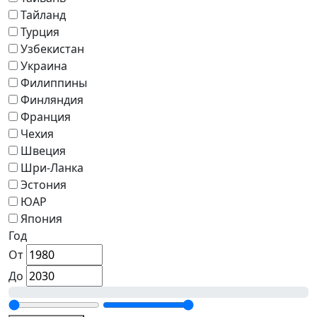
Тайланд
Турция
Узбекистан
Украина
Филиппины
Финляндия
Франция
Чехия
Швеция
Шри-Ланка
Эстония
ЮАР
Япония
Год
От
До