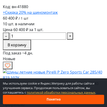
Код: вн-41880
+Скидка 20% на шиномонтаж
60 400 ₽
/ 1 шт
10 шт. в наличии
Цена 60 400 ₽ за 1 шт.
−
+
В корзину
Под заказ ~4 дн.
Новые
Шины летние новые Pirelli P Zero Sports Car 285/40
Мы используем cookie и Яндекс.Метрику для работы сайта и
улучшения сервиса. Продолжая пользоваться сайтом, вы
R23 107Y
соглашаетесь с
политикой обработки персональных данных
.
Ширина
285
Понятно
Профиль
40