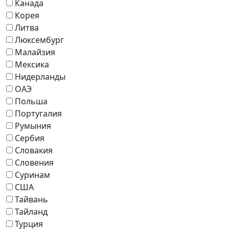
Канада
Корея
Литва
Люксембург
Малайзия
Мексика
Нидерланды
ОАЭ
Польша
Португалия
Румыния
Сербия
Словакия
Словения
Суринам
США
Тайвань
Тайланд
Турция