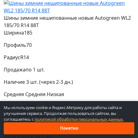
Шины зимние нешипованные новые Autogreen WL2
185/70 R14 88T
Ширина
185
Профиль
70
Радиус
R14
Продажа
по 1 шт.
Наличие
3 шт. (через 2-3 дн.)
Средняя
Средняя
Низкая
Код: вн-24703
Мы используем cookie и Яндекс.Метрику для работы сайта и
+Скидка 20% на шиномонтаж
улучшения сервиса. Продолжая пользоваться сайтом, вы
соглашаетесь с
политикой обработки персональных данных
.
2 800 ₽
/ 1 шт
3 шт. в наличии
Понятно
Цена 2 800 ₽ за 1 шт.