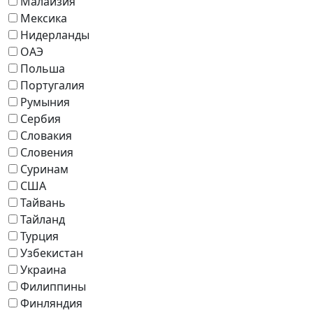
Малайзия
Мексика
Нидерланды
ОАЭ
Польша
Португалия
Румыния
Сербия
Словакия
Словения
Суринам
США
Тайвань
Тайланд
Турция
Узбекистан
Украина
Филиппины
Финляндия