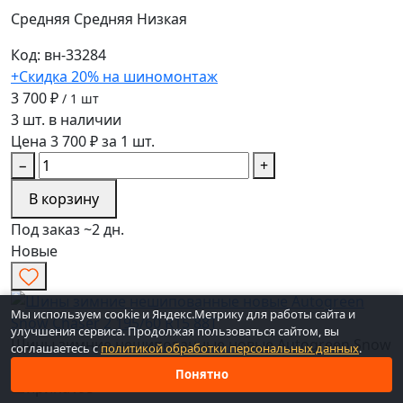
Средняя
Средняя
Низкая
Код: вн-33284
+Скидка 20% на шиномонтаж
3 700 ₽
/ 1 шт
3 шт. в наличии
Цена 3 700 ₽ за 1 шт.
−
+
В корзину
Под заказ ~2 дн.
Новые
Мы используем cookie и Яндекс.Метрику для работы сайта и
улучшения сервиса. Продолжая пользоваться сайтом, вы
Шины зимние нешипованные новые Autogreen Snow
соглашаетесь с
политикой обработки персональных данных
.
Chaser 2 195/60 R15 88T
Понятно
Ширина
195