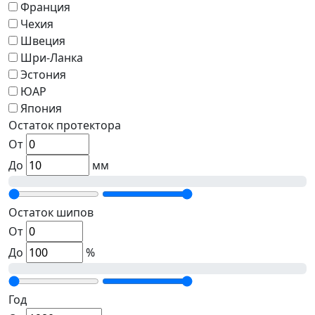
Франция
Чехия
Швеция
Шри-Ланка
Эстония
ЮАР
Япония
Остаток протектора
От
До
мм
Остаток шипов
От
До
%
Год