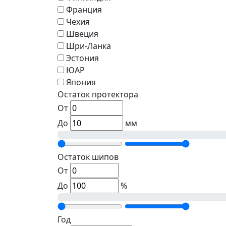
Франция
Чехия
Швеция
Шри-Ланка
Эстония
ЮАР
Япония
Остаток протектора
От
До
мм
Остаток шипов
От
До
%
Год