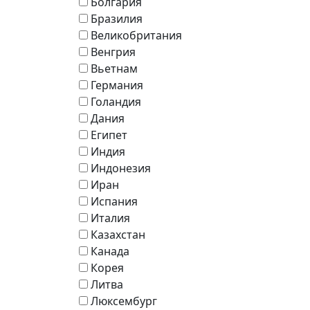
Болгария
Бразилия
Великобритания
Венгрия
Вьетнам
Германия
Голандия
Дания
Египет
Индия
Индонезия
Иран
Испания
Италия
Казахстан
Канада
Корея
Литва
Люксембург