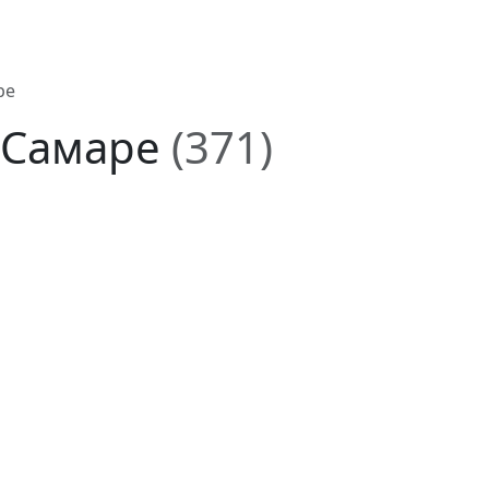
ре
в Самаре
(371)