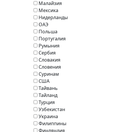
Малайзия
Мексика
Нидерланды
ОАЭ
Польша
Португалия
Румыния
Сербия
Словакия
Словения
Суринам
США
Тайвань
Тайланд
Турция
Узбекистан
Украина
Филиппины
Финляндия