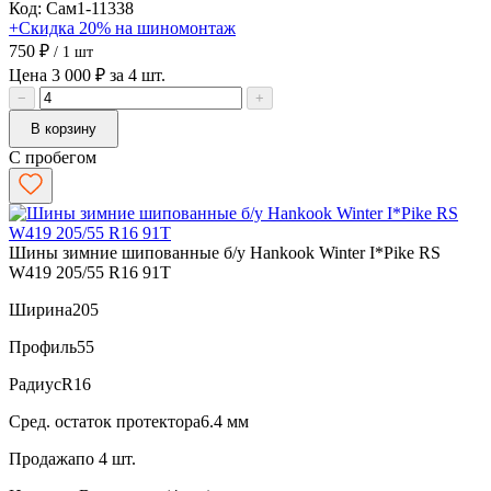
Код: Сам1-11338
+Скидка 20% на шиномонтаж
750 ₽
/ 1 шт
Цена 3 000 ₽ за 4 шт.
−
+
В корзину
С пробегом
Шины зимние шипованные б/у Hankook Winter I*Pike RS
W419 205/55 R16 91T
Ширина
205
Профиль
55
Радиус
R16
Сред. остаток протектора
6.4 мм
Продажа
по 4 шт.