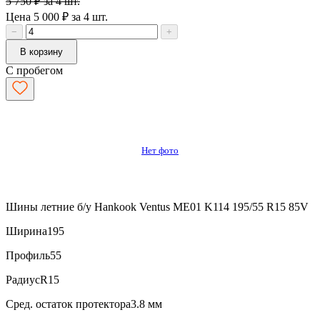
5 750 ₽ за 4 шт.
Цена 5 000 ₽ за 4 шт.
−
+
В корзину
С пробегом
Нет фото
Шины летние б/у Hankook Ventus ME01 K114 195/55 R15 85V
Ширина
195
Профиль
55
Радиус
R15
Сред. остаток протектора
3.8 мм