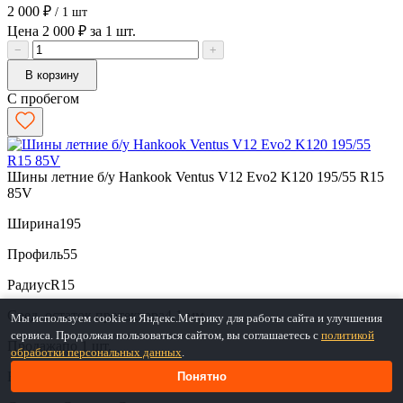
2 000 ₽
/ 1 шт
Цена 2 000 ₽ за 1 шт.
−
+
В корзину
С пробегом
Шины летние б/у Hankook Ventus V12 Evo2 K120 195/55 R15
85V
Ширина
195
Профиль
55
Радиус
R15
Сред. остаток протектора
4.1 мм
Мы используем cookie и Яндекс.Метрику для работы сайта и улучшения
сервиса. Продолжая пользоваться сайтом, вы соглашаетесь с
политикой
Продажа
по 1 шт.
обработки персональных данных
.
Наличие
В наличии (2 шт.)
Понятно