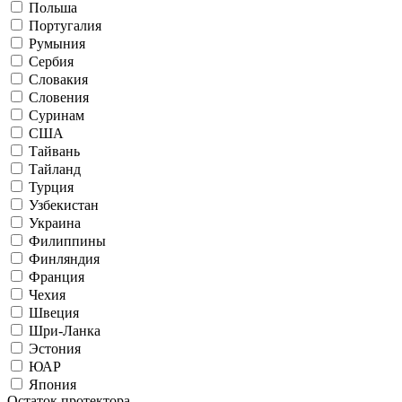
Польша
Португалия
Румыния
Сербия
Словакия
Словения
Суринам
США
Тайвань
Тайланд
Турция
Узбекистан
Украина
Филиппины
Финляндия
Франция
Чехия
Швеция
Шри-Ланка
Эстония
ЮАР
Япония
Остаток протектора