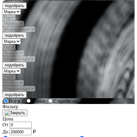
подобрать
подобрать
подобрать
подобрать
Всё в 1
Новые
С пробегом
Фильтр
Цена
От
До
₽