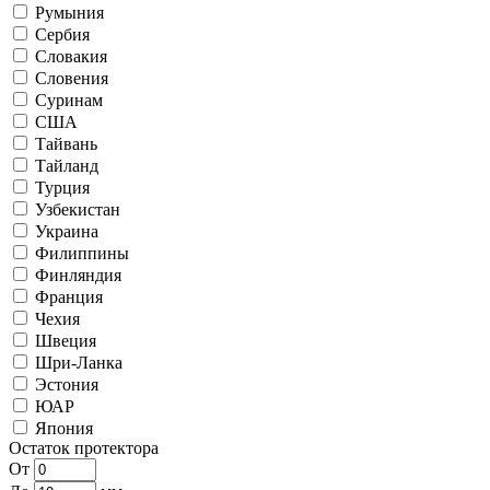
Румыния
Сербия
Словакия
Словения
Суринам
США
Тайвань
Тайланд
Турция
Узбекистан
Украина
Филиппины
Финляндия
Франция
Чехия
Швеция
Шри-Ланка
Эстония
ЮАР
Япония
Остаток протектора
От