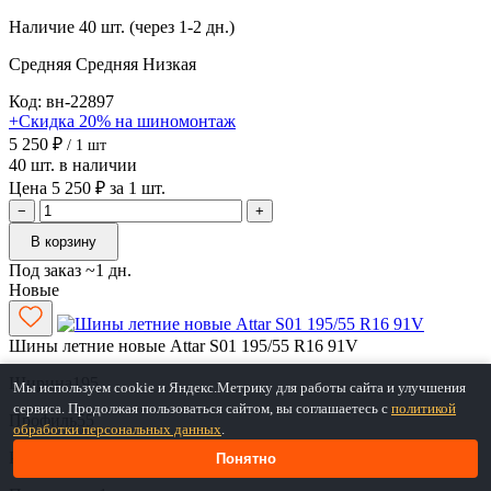
Наличие
40 шт. (через 1-2 дн.)
Средняя
Средняя
Низкая
Код: вн-22897
+Скидка 20% на шиномонтаж
5 250 ₽
/ 1 шт
40 шт. в наличии
Цена 5 250 ₽ за 1 шт.
−
+
В корзину
Под заказ ~1 дн.
Новые
Шины летние новые Attar S01 195/55 R16 91V
Ширина
195
Мы используем cookie и Яндекс.Метрику для работы сайта и улучшения
сервиса. Продолжая пользоваться сайтом, вы соглашаетесь с
политикой
Профиль
55
обработки персональных данных
.
Радиус
R16
Понятно