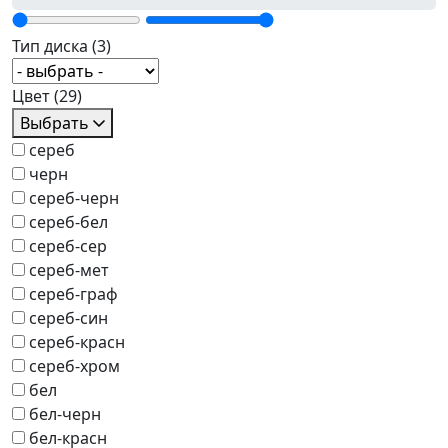
Тип диска
(3)
Цвет
(29)
Выбрать
сереб
черн
сереб-черн
сереб-бел
сереб-сер
сереб-мет
сереб-граф
сереб-син
сереб-красн
сереб-хром
бел
бел-черн
бел-красн