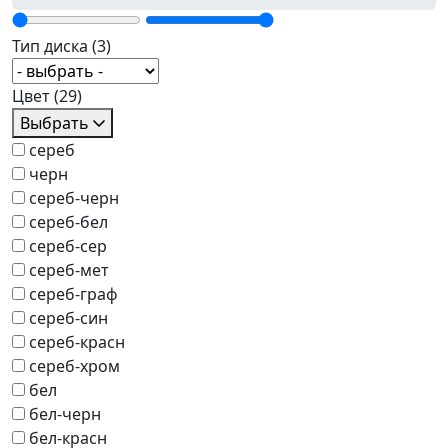
Тип диска
(3)
Цвет
(29)
Выбрать
сереб
черн
сереб-черн
сереб-бел
сереб-сер
сереб-мет
сереб-граф
сереб-син
сереб-красн
сереб-хром
бел
бел-черн
бел-красн