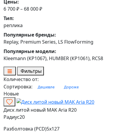
Цены:
6 700 ₽ – 68 000 ₽
Тип:
реплика
Популярные бренды:
Replay, Premium Series, LS FlowForming
Популярные модели:
Kleemann (КР1067), HUMBER (КР1061), RC58
Фильтры
Количество от:
Сортировка:
Дешевле
Дороже
Новые
Диск литой новый MAK Aria R20
Радиус
20
Разболтовка (PCD)
5x127