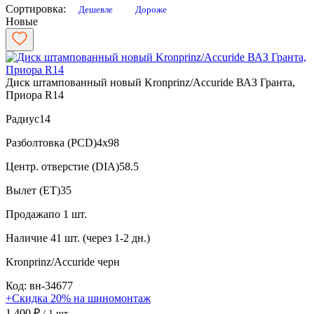
Сортировка:
Дешевле
Дороже
Новые
Диск штампованный новый Kronprinz/Accuride ВАЗ Гранта,
Приора R14
Радиус
14
Разболтовка (PCD)
4x98
Центр. отверстие (DIA)
58.5
Вылет (ET)
35
Продажа
по 1 шт.
Наличие
41 шт. (через 1-2 дн.)
Kronprinz/Accuride
черн
Код: вн-34677
+Скидка 20% на шиномонтаж
1 400 ₽
/ 1 шт