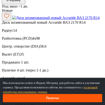
В корзину
Под заказ ~1 дн.
Новые
Диск штампованный новый Accuride ВАЗ 2170 R14
Радиус
14
Разболтовка (PCD)
4x98
Центр. отверстие (DIA)
58.6
Вылет (ET)
35
Продажа
по 1 шт.
Наличие
4 шт. (через 1-1 дн.)
Accuride
сереб
Мы используем cookie и Яндекс.Метрику для работы сайта и улучшения
Код: вн-12987
сервиса. Продолжая пользоваться сайтом, вы соглашаетесь с
политикой
+Скидка 20% на шиномонтаж
обработки персональных данных
.
1 700 ₽
/ 1 шт
Понятно
4 шт. в наличии
Цена 1 700 ₽ за 1 шт.