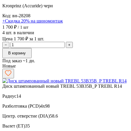
Kronprinz (Accuride)
черн
Код: вн-28208
+Скидка 20% на шиномонтаж
1 700 ₽
/ 1 шт
4 шт. в наличии
Цена 1 700 ₽ за 1 шт.
−
+
В корзину
Под заказ ~1 дн.
Новые
Диск штампованный новый TREBL 53B35B_P TREBL R14
Радиус
14
Разболтовка (PCD)
4x98
Центр. отверстие (DIA)
58.6
Вылет (ET)
35