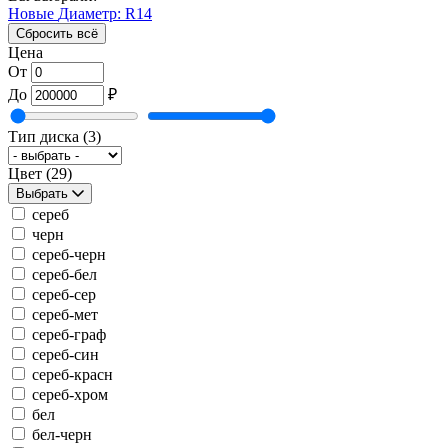
Новые
Диаметр: R14
Сбросить всё
Цена
От
До
₽
Тип диска
(3)
Цвет
(29)
Выбрать
сереб
черн
сереб-черн
сереб-бел
сереб-сер
сереб-мет
сереб-граф
сереб-син
сереб-красн
сереб-хром
бел
бел-черн