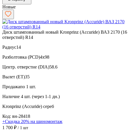
Новые
Диск штампованный новый Kronprinz (Accuride) ВАЗ 2170 (16
отверстий) R14
Радиус
14
Разболтовка (PCD)
4x98
Центр. отверстие (DIA)
58.6
Вылет (ET)
35
Продажа
по 1 шт.
Наличие
4 шт. (через 1-1 дн.)
Kronprinz (Accuride)
сереб
Код: вн-28418
+Скидка 20% на шиномонтаж
1 700 ₽
/ 1 шт