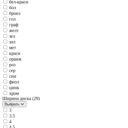
бел-красн
бол
бронз
гол
граф
желт
зел
зол
мет
красн
оранж
роз
сер
син
фиол
цинк
хром
Ширина диска
(29)
Выбрать
3
3.5
4
4.5