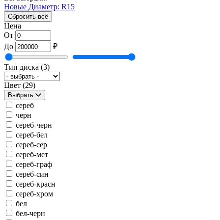
Новые
Диаметр: R15
Сбросить всё
Цена
От
До
₽
Тип диска
(3)
Цвет
(29)
Выбрать
сереб
черн
сереб-черн
сереб-бел
сереб-сер
сереб-мет
сереб-граф
сереб-син
сереб-красн
сереб-хром
бел
бел-черн