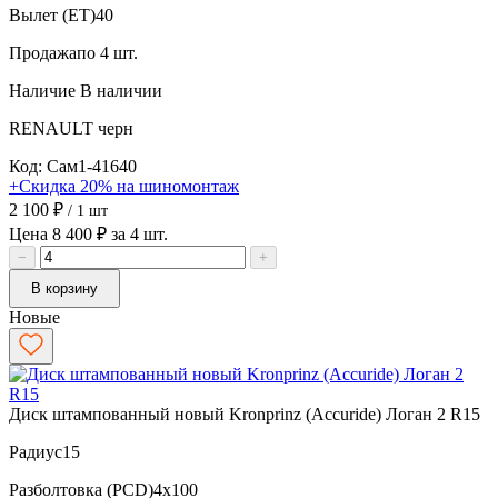
Вылет (ET)
40
Продажа
по 4 шт.
Наличие
В наличии
RENAULT
черн
Код: Сам1-41640
+Скидка 20% на шиномонтаж
2 100 ₽
/ 1 шт
Цена 8 400 ₽ за 4 шт.
−
+
В корзину
Новые
Диск штампованный новый Kronprinz (Accuride) Логан 2 R15
Радиус
15
Разболтовка (PCD)
4x100