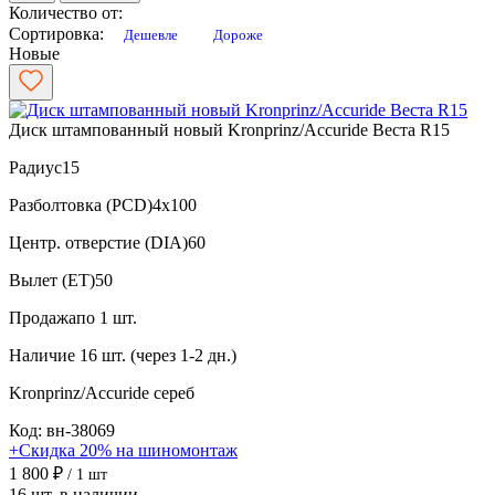
Количество от:
Сортировка:
Дешевле
Дороже
Новые
Диск штампованный новый Kronprinz/Accuride Веста R15
Радиус
15
Разболтовка (PCD)
4x100
Центр. отверстие (DIA)
60
Вылет (ET)
50
Продажа
по 1 шт.
Наличие
16 шт. (через 1-2 дн.)
Kronprinz/Accuride
сереб
Код: вн-38069
+Скидка 20% на шиномонтаж
1 800 ₽
/ 1 шт
16 шт. в наличии