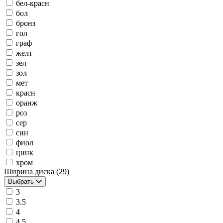
бел-красн
бол
бронз
гол
граф
желт
зел
зол
мет
красн
оранж
роз
сер
син
фиол
цинк
хром
Ширина диска
(29)
Выбрать
3
3.5
4
4.5