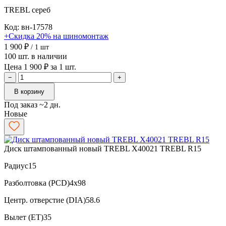
TREBL
сереб
Код: вн-17578
+Скидка 20% на шиномонтаж
1 900 ₽
/ 1 шт
100 шт. в наличии
Цена 1 900 ₽ за 1 шт.
−
+
В корзину
Под заказ ~2 дн.
Новые
Диск штампованный новый TREBL X40021 TREBL R15
Радиус
15
Разболтовка (PCD)
4x98
Центр. отверстие (DIA)
58.6
Вылет (ET)
35