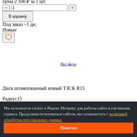
Цена 2 100 ₽ за 1 шт.
−
+
В корзину
Под заказ ~1 дн.
Новые
Нет фото
Диск штампованный новый ТЗСК R15
Радиус
15
Мы используем cookie и Яндекс.Метрику для работы сайта и улучшения
Разболтовка (PCD)
4x100
сервиса. Продолжая пользоваться сайтом, вы соглашаетесь с
политикой
Центр. отверстие (DIA)
60.1
обработки персональных данных
.
Понятно
Вылет (ET)
40