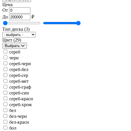
Цена
От
До
₽
Тип диска
(3)
Цвет
(29)
Выбрать
сереб
черн
сереб-черн
сереб-бел
сереб-сер
сереб-мет
сереб-граф
сереб-син
сереб-красн
сереб-хром
бел
бел-черн
бел-красн
бол