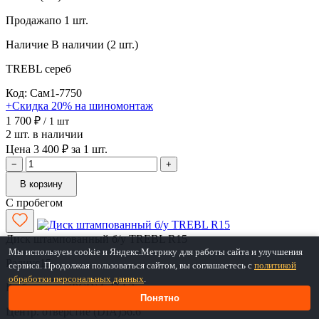
Продажа
по 1 шт.
Наличие
В наличии (2 шт.)
TREBL
сереб
Код: Сам1-7750
+Скидка 20% на шиномонтаж
1 700 ₽
/ 1 шт
2 шт. в наличии
Цена 3 400 ₽ за 1 шт.
−
+
В корзину
С пробегом
Диск штампованный б/у TREBL R15
Мы используем cookie и Яндекс.Метрику для работы сайта и улучшения
Радиус
15
сервиса. Продолжая пользоваться сайтом, вы соглашаетесь с
политикой
обработки персональных данных
.
Разболтовка (PCD)
4x114,3
Понятно
Центр. отверстие (DIA)
56.6