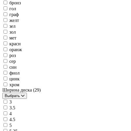
бронз
гол
граф
желт
зел
зол
мет
красн
оранж
роз
сер
син
фиол
цинк
хром
Ширина диска
(29)
Выбрать
3
3.5
4
4.5
5