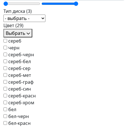
Тип диска
(3)
Цвет
(29)
Выбрать
сереб
черн
сереб-черн
сереб-бел
сереб-сер
сереб-мет
сереб-граф
сереб-син
сереб-красн
сереб-хром
бел
бел-черн
бел-красн