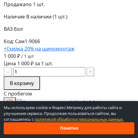
Продажа
по 1 шт.
Наличие
В наличии (1 шт.)
ВАЗ
бол
Код: Сам1-9066
+Скидка 20% на шиномонтаж
1 000 ₽
/ 1 шт
Цена 1 000 ₽ за 1 шт.
−
+
В корзину
С пробегом
Мы используем cookie и Яндекс.Метрику для работы сайта и
Диск штампованный б/у ВАЗ R14
улучшения сервиса. Продолжая пользоваться сайтом, вы
Радиус
14
соглашаетесь с
политикой обработки персональных данных
.
Понятно
Разболтовка (PCD)
4x98