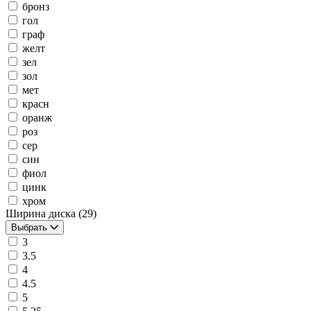
бронз
гол
граф
желт
зел
зол
мет
красн
оранж
роз
сер
син
фиол
цинк
хром
Ширина диска
(29)
Выбрать
3
3.5
4
4.5
5