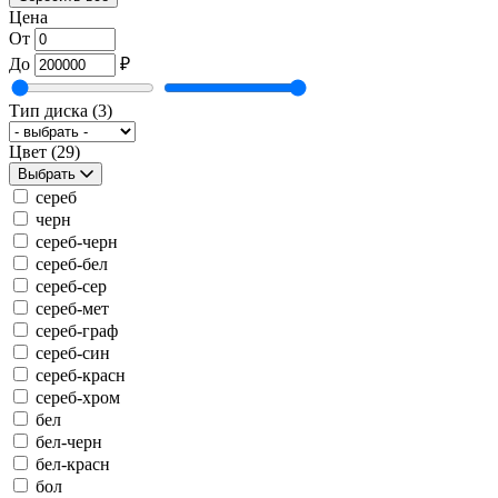
Цена
От
До
₽
Тип диска
(3)
Цвет
(29)
Выбрать
сереб
черн
сереб-черн
сереб-бел
сереб-сер
сереб-мет
сереб-граф
сереб-син
сереб-красн
сереб-хром
бел
бел-черн
бел-красн
бол