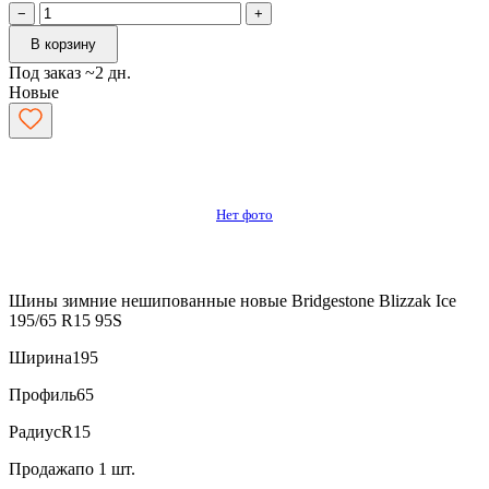
−
+
В корзину
Под заказ ~2 дн.
Новые
Нет фото
Шины зимние нешипованные новые Bridgestone Blizzak Ice
195/65 R15 95S
Ширина
195
Профиль
65
Радиус
R15
Продажа
по 1 шт.