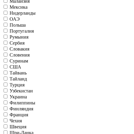
Малайзия
Мексика
Нидерланды
ОАЭ
Польша
Португалия
Румыния
Сербия
Словакия
Словения
Суринам
США
Тайвань
Тайланд
Турция
Узбекистан
Украина
Филиппины
Финляндия
Франция
Чехия
Швеция
Шри-Ланка