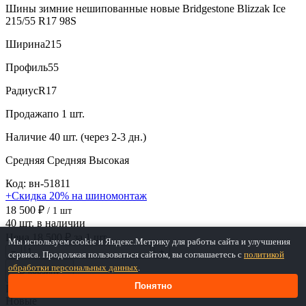
Шины зимние нешипованные новые Bridgestone Blizzak Ice
215/55 R17 98S
Ширина
215
Профиль
55
Радиус
R17
Продажа
по 1 шт.
Наличие
40 шт. (через 2-3 дн.)
Средняя
Средняя
Высокая
Код: вн-51811
+Скидка 20% на шиномонтаж
18 500 ₽
/ 1 шт
40 шт. в наличии
Цена 18 500 ₽ за 1 шт.
Мы используем cookie и Яндекс.Метрику для работы сайта и улучшения
−
+
сервиса. Продолжая пользоваться сайтом, вы соглашаетесь с
политикой
обработки персональных данных
.
В корзину
Понятно
Под заказ ~2 дн.
Новые