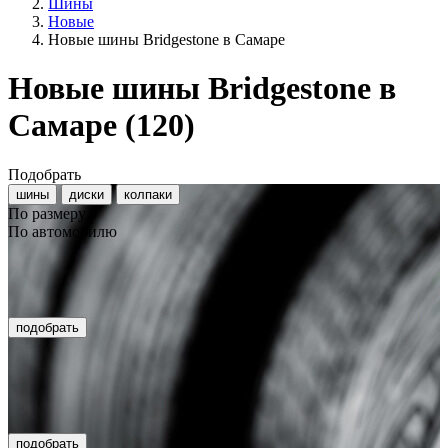
Шины
Новые
Новые шины Bridgestone в Самаре
Новые шины Bridgestone в
Самаре
(120)
Подобрать
шины
диски
колпаки
По размеру
По автомобилю
подобрать
подобрать