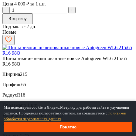
Цена 4 000 ₽ за 1 шт.
−
+
В корзину
Под заказ ~2 дн.
Новые
Шины зимние нешипованные новые Autogreen WL6 215/65
R16 98Q
Ширина
215
Профиль
65
Радиус
R16
Продажа
по 1 шт.
Мы используем cookie и Яндекс.Метрику для работы сайта и улучшения
сервиса. Продолжая пользоваться сайтом, вы соглашаетесь с
политикой
Наличие
3 шт. (через 2-3 дн.)
обработки персональных данных
.
Средняя
Средняя
Низкая
Понятно