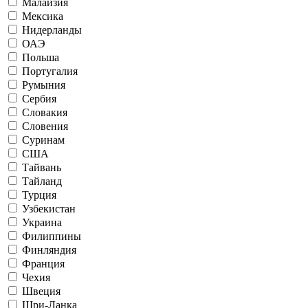
Малайзия
Мексика
Нидерланды
ОАЭ
Польша
Португалия
Румыния
Сербия
Словакия
Словения
Суринам
США
Тайвань
Тайланд
Турция
Узбекистан
Украина
Филиппины
Финляндия
Франция
Чехия
Швеция
Шри-Ланка