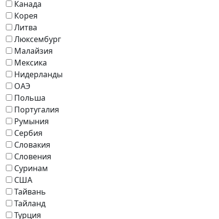
Канада
Корея
Литва
Люксембург
Малайзия
Мексика
Нидерланды
ОАЭ
Польша
Португалия
Румыния
Сербия
Словакия
Словения
Суринам
США
Тайвань
Тайланд
Турция