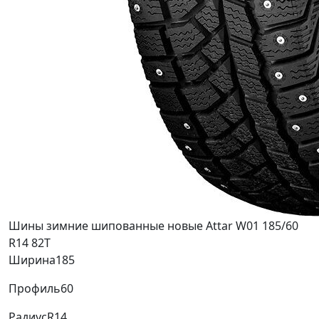
Шины зимние шипованные новые Attar W01 185/60
R14 82T
Ширина
185
Профиль
60
Радиус
R14