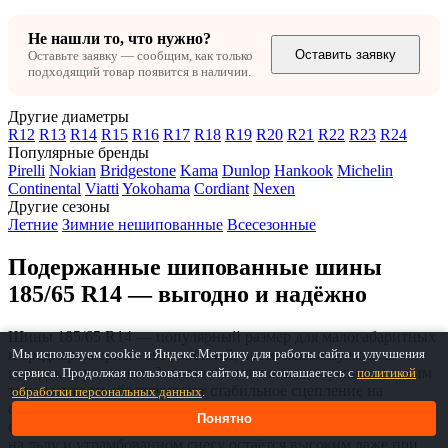
Не нашли то, что нужно?
Оставить заявку
Оставьте заявку — сообщим, как только
подходящий товар появится в наличии.
Другие диаметры
R12
R13
R14
R15
R16
R17
R18
R19
R20
R21
R22
R23
R24
Популярные бренды
Pirelli
Nokian
Bridgestone
Kama
Dunlop
Hankook
Michelin
Continental
Viatti
Yokohama
Cordiant
Nexen
Другие сезоны
Летние
Зимние нешипованные
Всесезонные
Подержанные шипованные шины
185/65 R14 — выгодно и надёжно
Шины 185/65 R14 — популярный размер для малогабаритных
и среднеразмерных автомобилей, часто используемых в
Мы используем cookie и Яндекс.Метрику для работы сайта и улучшения
городских условиях. Зимние шипованные покрышки с таким
сервиса. Продолжая пользоваться сайтом, вы соглашаетесь с
политикой
типоразмером обеспечивают стабильное сцепление на
обработки персональных данных
.
обледенелых дорогах, что особенно важно в условиях
Понятно
самарских зим. Благодаря использованию шипов, сцепление
на льду и утрамбованном снегу остаётся высоким даже при