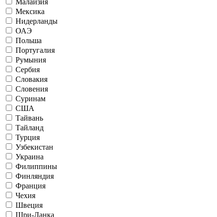
Малайзия
Мексика
Нидерланды
ОАЭ
Польша
Португалия
Румыния
Сербия
Словакия
Словения
Суринам
США
Тайвань
Тайланд
Турция
Узбекистан
Украина
Филиппины
Финляндия
Франция
Чехия
Швеция
Шри-Ланка