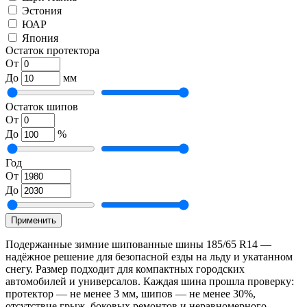
Эстония
ЮАР
Япония
Остаток протектора
От
До
мм
Остаток шипов
От
До
%
Год
От
До
Применить
Подержанные зимние шипованные шины 185/65 R14 —
надёжное решение для безопасной езды на льду и укатанном
снегу. Размер подходит для компактных городских
автомобилей и универсалов. Каждая шина прошла проверку:
протектор — не менее 3 мм, шипов — не менее 30%,
отсутствие грыж, боковых ремонтов и неравномерного