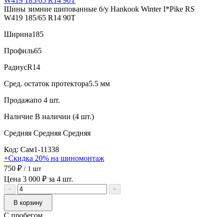
Шины зимние шипованные б/у Hankook Winter I*Pike RS
W419 185/65 R14 90T
Ширина
185
Профиль
65
Радиус
R14
Сред. остаток протектора
5.5 мм
Продажа
по 4 шт.
Наличие
В наличии (4 шт.)
Средняя
Средняя
Средняя
Код: Сам1-11338
+Скидка 20% на шиномонтаж
750 ₽
/ 1 шт
Цена 3 000 ₽ за 4 шт.
−
+
В корзину
С пробегом