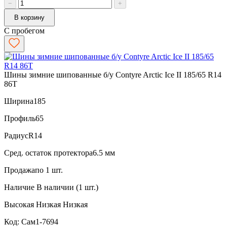
−
+
В корзину
С пробегом
Шины зимние шипованные б/у Contyre Arctic Ice II 185/65 R14
86T
Ширина
185
Профиль
65
Радиус
R14
Сред. остаток протектора
6.5 мм
Продажа
по 1 шт.
Наличие
В наличии (1 шт.)
Высокая
Низкая
Низкая
Код: Сам1-7694