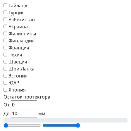
Тайланд
Турция
Узбекистан
Украина
Филиппины
Финляндия
Франция
Чехия
Швеция
Шри-Ланка
Эстония
ЮАР
Япония
Остаток протектора
От
До
мм