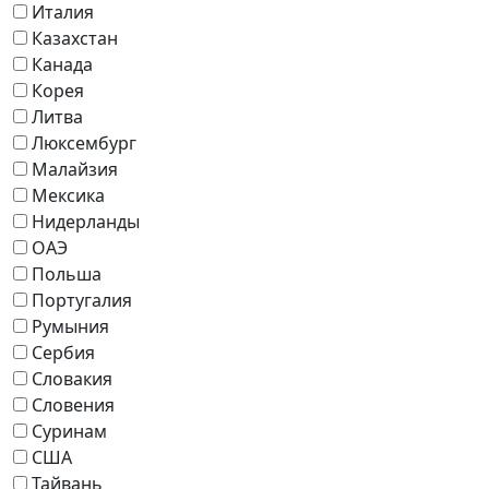
Италия
Казахстан
Канада
Корея
Литва
Люксембург
Малайзия
Мексика
Нидерланды
ОАЭ
Польша
Португалия
Румыния
Сербия
Словакия
Словения
Суринам
США
Тайвань