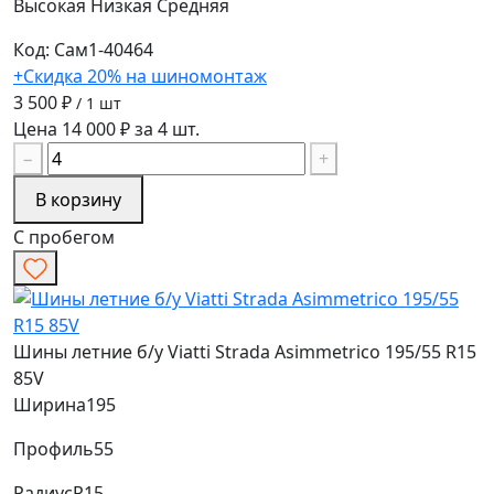
Высокая
Низкая
Средняя
Код: Сам1-40464
+Скидка 20% на шиномонтаж
3 500 ₽
/ 1 шт
Цена 14 000 ₽ за 4 шт.
−
+
В корзину
С пробегом
Шины летние б/у Viatti Strada Asimmetrico 195/55 R15
85V
Ширина
195
Профиль
55
Радиус
R15