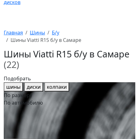
Главная
Шины
Б/у
Шины Viatti R15 б/у в Самаре
Шины Viatti R15 б/у в Самаре
(22)
Подобрать
шины
диски
колпаки
По размеру
По автомобилю