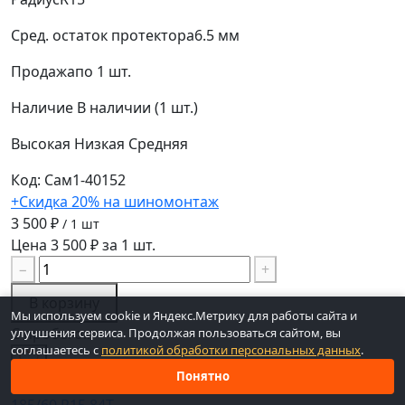
Сред. остаток протектора
6.5 мм
Продажа
по 1 шт.
Наличие
В наличии (1 шт.)
Высокая
Низкая
Средняя
Код: Сам1-40152
+Скидка 20% на шиномонтаж
3 500 ₽
/ 1 шт
Цена 3 500 ₽ за 1 шт.
−
+
В корзину
Мы используем cookie и Яндекс.Метрику для работы сайта и
С пробегом
улучшения сервиса. Продолжая пользоваться сайтом, вы
соглашаетесь с
политикой обработки персональных данных
.
Понятно