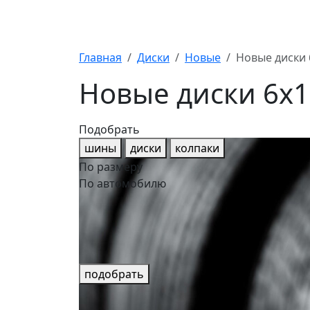
Главная
Диски
Новые
Новые диски 
Новые диски 6x1
Подобрать
шины
диски
колпаки
По размеру
По автомобилю
подобрать