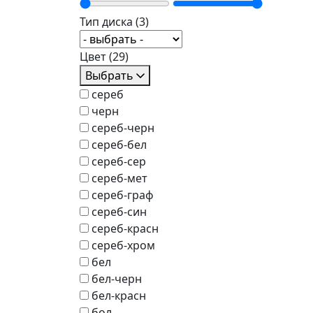
Тип диска
(3)
Цвет
(29)
Выбрать
сереб
черн
сереб-черн
сереб-бел
сереб-сер
сереб-мет
сереб-граф
сереб-син
сереб-красн
сереб-хром
бел
бел-черн
бел-красн
бол