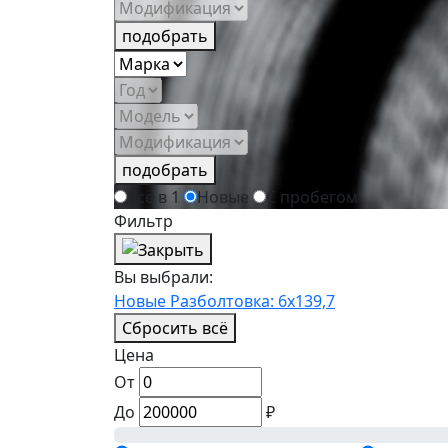
подобрать
подобрать
Всё в 1
Новые
С пробегом
Фильтр
Вы выбрали:
Новые
Разболтовка: 6x139,7
Сбросить всё
Цена
От
До
₽