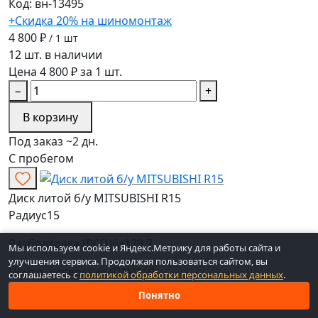
Код: вн-13495
+Скидка 20% на шиномонтаж
4 800 ₽
/ 1 шт
12 шт. в наличии
Цена 4 800 ₽ за 1 шт.
−
+
В корзину
Под заказ ~2 дн.
С пробегом
Диск литой б/у MITSUBISHI R15
Радиус
15
Разболтовка (PCD)
6x139,7
Мы используем cookie и Яндекс.Метрику для работы сайта и
улучшения сервиса. Продолжая пользоваться сайтом, вы
Центр. отверстие (DIA)
110
соглашаетесь с
политикой обработки персональных данных
.
Понятно
Вылет (ET)
10