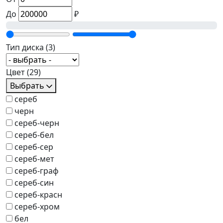
До
₽
Тип диска
(3)
Цвет
(29)
Выбрать
сереб
черн
сереб-черн
сереб-бел
сереб-сер
сереб-мет
сереб-граф
сереб-син
сереб-красн
сереб-хром
бел