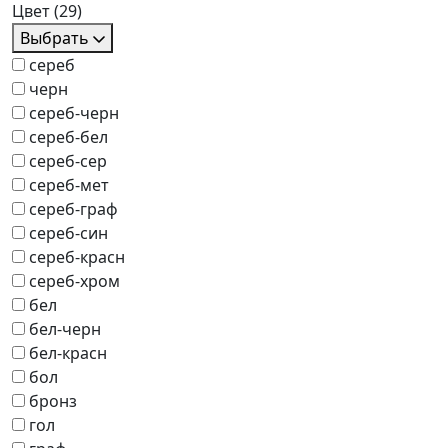
Цвет
(29)
Выбрать
сереб
черн
сереб-черн
сереб-бел
сереб-сер
сереб-мет
сереб-граф
сереб-син
сереб-красн
сереб-хром
бел
бел-черн
бел-красн
бол
бронз
гол