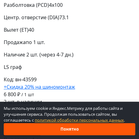
Разболтовка (PCD)
4x100
Центр. отверстие (DIA)
73.1
Вылет (ET)
40
Продажа
по 1 шт.
Наличие
2 шт. (через 4-7 дн.)
LS
граф
Код: вн-43599
+Скидка 20% на шиномонтаж
6 800 ₽
/ 1 шт
2 шт. в наличии
Мы используем cookie и Яндекс.Метрику для работы сайта и
Цена 6 800 ₽ за 1 шт.
улучшения сервиса. Продолжая пользоваться сайтом, вы
−
+
соглашаетесь с
политикой обработки персональных данных
.
В корзину
Понятно