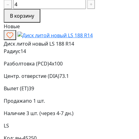
−
+
В корзину
Новые
Диск литой новый LS 188 R14
Радиус
14
Разболтовка (PCD)
4x100
Центр. отверстие (DIA)
73.1
Вылет (ET)
39
Продажа
по 1 шт.
Наличие
3 шт. (через 4-7 дн.)
LS
Код: вн-45250