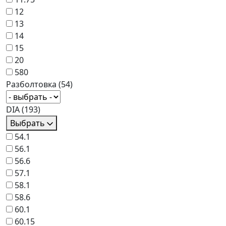
12
13
14
15
20
580
Разболтовка
(54)
DIA
(193)
Выбрать
54.1
56.1
56.6
57.1
58.1
58.6
60.1
60.15