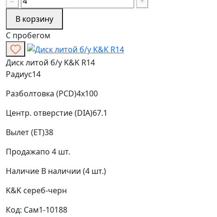
−
+
В корзину
С пробегом
Диск литой б/у K&K R14
Радиус
14
Разболтовка (PCD)
4x100
Центр. отверстие (DIA)
67.1
Вылет (ET)
38
Продажа
по 4 шт.
Наличие
В наличии (4 шт.)
K&K
сереб-черн
Код: Сам1-10188