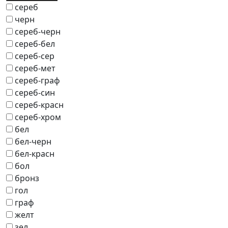
сереб
черн
сереб-черн
сереб-бел
сереб-сер
сереб-мет
сереб-граф
сереб-син
сереб-красн
сереб-хром
бел
бел-черн
бел-красн
бол
бронз
гол
граф
желт
зел