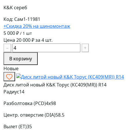
K&K
сереб
Код: Сам1-11981
+Скидка 20% на шиномонтаж
5 000 ₽
/ 1 шт
Цена 20 000 ₽ за 4 шт.
−
+
В корзину
Новые
Диск литой новый K&K Торус (КС409(MR)) R14
Радиус
14
Разболтовка (PCD)
4x98
Центр. отверстие (DIA)
58.5
Вылет (ET)
35