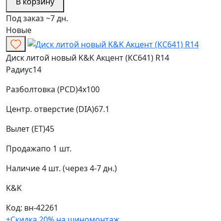
В корзину
Под заказ ~7 дн.
Новые
Диск литой новый K&K Акцент (КС641) R14
Радиус
14
Разболтовка (PCD)
4x100
Центр. отверстие (DIA)
67.1
Вылет (ET)
45
Продажа
по 1 шт.
Наличие
4 шт. (через 4-7 дн.)
K&K
Код: вн-42261
+Скидка 20% на шиномонтаж