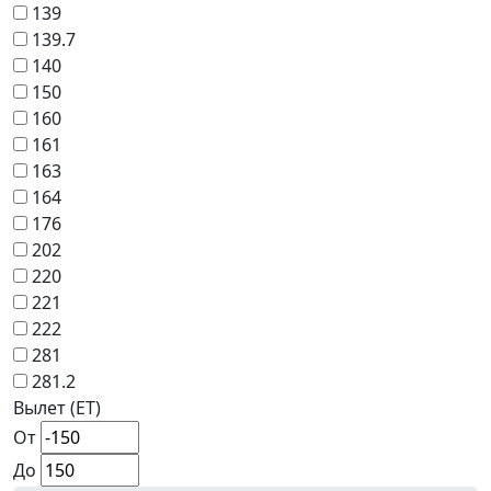
139
139.7
140
150
160
161
163
164
176
202
220
221
222
281
281.2
Вылет (ET)
От
До