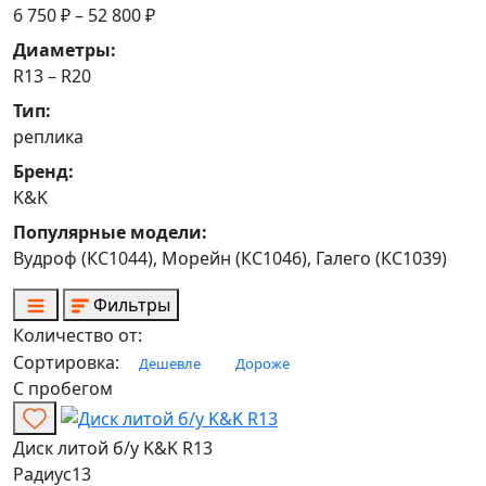
6 750 ₽ – 52 800 ₽
Диаметры:
R13 – R20
Тип:
реплика
Бренд:
K&K
Популярные модели:
Вудроф (КС1044), Морейн (КС1046), Галего (КС1039)
Фильтры
Количество от:
Сортировка:
Дешевле
Дороже
С пробегом
Диск литой б/у K&K R13
Радиус
13