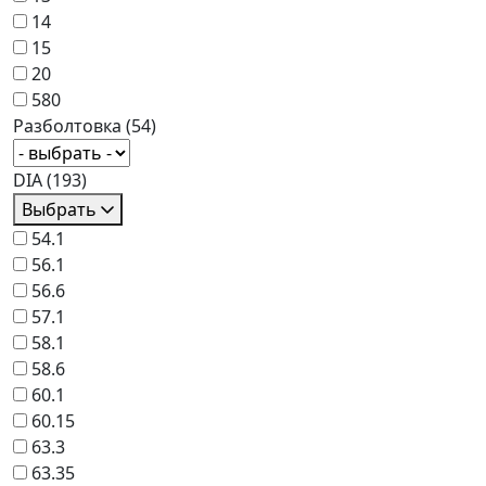
14
15
20
580
Разболтовка
(54)
DIA
(193)
Выбрать
54.1
56.1
56.6
57.1
58.1
58.6
60.1
60.15
63.3
63.35