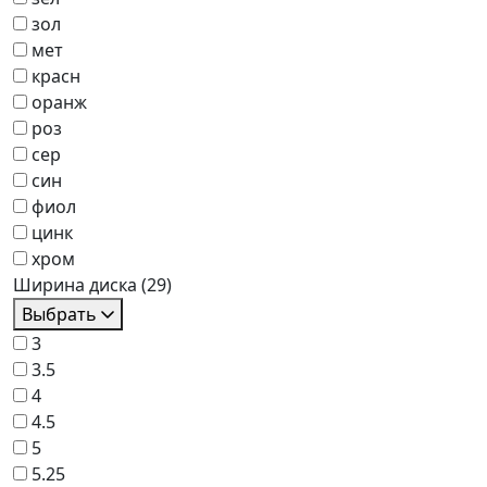
зол
мет
красн
оранж
роз
сер
син
фиол
цинк
хром
Ширина диска
(29)
Выбрать
3
3.5
4
4.5
5
5.25