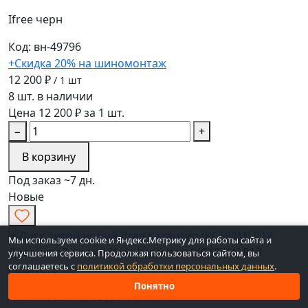
Ifree
черн
Код: вн-49796
+Скидка 20% на шиномонтаж
12 200 ₽
/ 1 шт
8 шт. в наличии
Цена 12 200 ₽ за 1 шт.
−
+
В корзину
Под заказ ~7 дн.
Новые
Мы используем cookie и Яндекс.Метрику для работы сайта и
Диск литой новый Ifree Каzантип (КС684М) R18
улучшения сервиса. Продолжая пользоваться сайтом, вы
соглашаетесь с
политикой обработки персональных данных
.
Радиус
18
Понятно
Разболтовка (PCD)
5x100