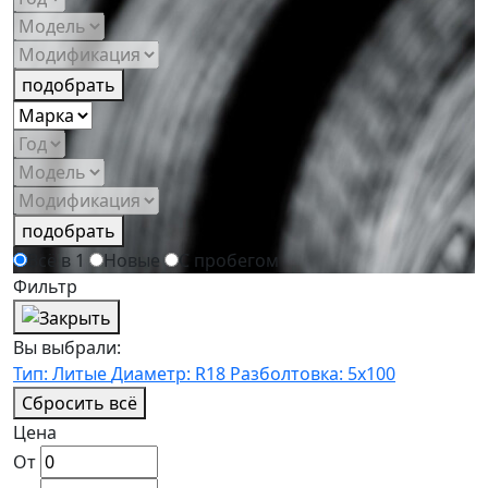
подобрать
подобрать
Всё в 1
Новые
С пробегом
Фильтр
Вы выбрали:
Тип: Литые
Диаметр: R18
Разболтовка: 5x100
Сбросить всё
Цена
От