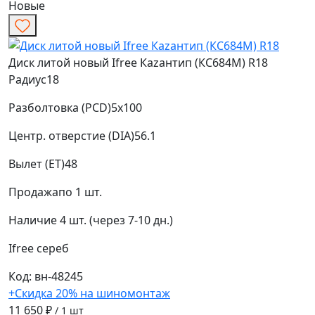
Новые
Диск литой новый Ifree Каzантип (КС684М) R18
Радиус
18
Разболтовка (PCD)
5x100
Центр. отверстие (DIA)
56.1
Вылет (ET)
48
Продажа
по 1 шт.
Наличие
4 шт. (через 7-10 дн.)
Ifree
сереб
Код: вн-48245
+Скидка 20% на шиномонтаж
11 650 ₽
/ 1 шт