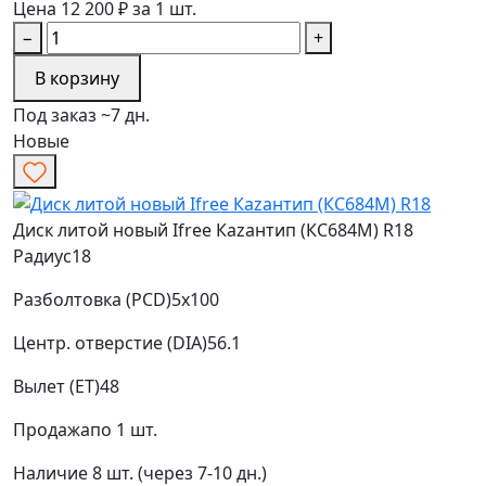
Цена 12 200 ₽ за 1 шт.
−
+
В корзину
Под заказ ~7 дн.
Новые
Диск литой новый Ifree Каzантип (КС684М) R18
Радиус
18
Разболтовка (PCD)
5x100
Центр. отверстие (DIA)
56.1
Вылет (ET)
48
Продажа
по 1 шт.
Наличие
8 шт. (через 7-10 дн.)