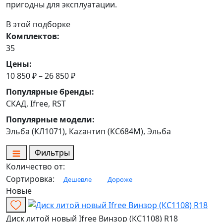
пригодны для эксплуатации.
В этой подборке
Комплектов:
35
Цены:
10 850 ₽ – 26 850 ₽
Популярные бренды:
СКАД, Ifree, RST
Популярные модели:
Эльба (КЛ1071), Каzантип (КС684М), Эльба
Фильтры
Количество от:
Сортировка:
Дешевле
Дороже
Новые
Диск литой новый Ifree Винзор (КС1108) R18