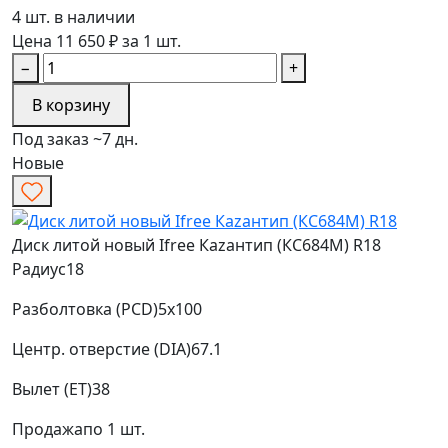
4 шт. в наличии
Цена 11 650 ₽ за 1 шт.
−
+
В корзину
Под заказ ~7 дн.
Новые
Диск литой новый Ifree Каzантип (КС684М) R18
Радиус
18
Разболтовка (PCD)
5x100
Центр. отверстие (DIA)
67.1
Вылет (ET)
38
Продажа
по 1 шт.