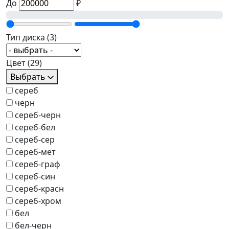
До
₽
Тип диска
(3)
Цвет
(29)
Выбрать
сереб
черн
сереб-черн
сереб-бел
сереб-сер
сереб-мет
сереб-граф
сереб-син
сереб-красн
сереб-хром
бел
бел-черн