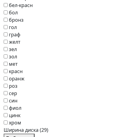
бел-красн
бол
бронз
гол
граф
желт
зел
зол
мет
красн
оранж
роз
сер
син
фиол
цинк
хром
Ширина диска
(29)