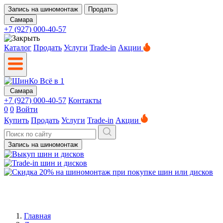
Запись на шиномонтаж
Продать
Самара
+7 (927) 000-40-57
Каталог
Продать
Услуги
Trade-in
Акции
Самара
+7 (927) 000-40-57
Контакты
0
0
Войти
Купить
Продать
Услуги
Trade-in
Акции
Запись на шиномонтаж
Главная