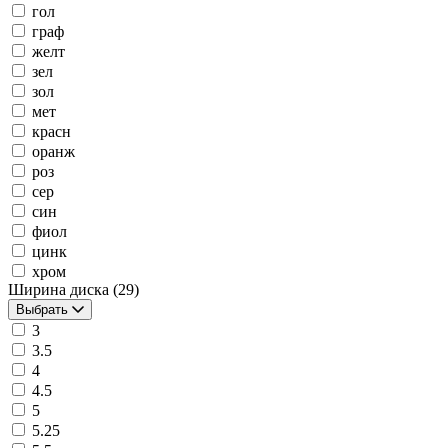
гол
граф
желт
зел
зол
мет
красн
оранж
роз
сер
син
фиол
цинк
хром
Ширина диска
(29)
Выбрать
3
3.5
4
4.5
5
5.25