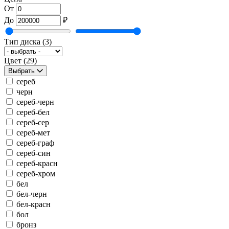
От
До
₽
Тип диска
(3)
Цвет
(29)
Выбрать
сереб
черн
сереб-черн
сереб-бел
сереб-сер
сереб-мет
сереб-граф
сереб-син
сереб-красн
сереб-хром
бел
бел-черн
бел-красн
бол
бронз