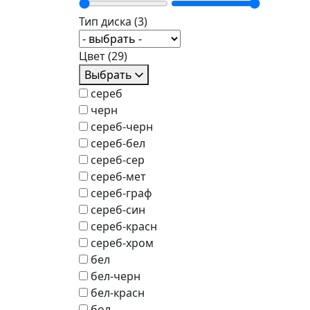
Тип диска
(3)
Цвет
(29)
Выбрать
сереб
черн
сереб-черн
сереб-бел
сереб-сер
сереб-мет
сереб-граф
сереб-син
сереб-красн
сереб-хром
бел
бел-черн
бел-красн
бол