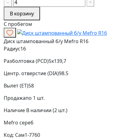
−
+
В корзину
С пробегом
Диск штампованный б/у Mefro R16
Радиус
16
Разболтовка (PCD)
5x139,7
Центр. отверстие (DIA)
98.5
Вылет (ET)
58
Продажа
по 1 шт.
Наличие
В наличии (2 шт.)
Mefro
сереб
Код: Сам1-7760