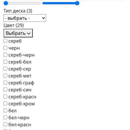
Тип диска
(3)
Цвет
(29)
Выбрать
сереб
черн
сереб-черн
сереб-бел
сереб-сер
сереб-мет
сереб-граф
сереб-син
сереб-красн
сереб-хром
бел
бел-черн
бел-красн