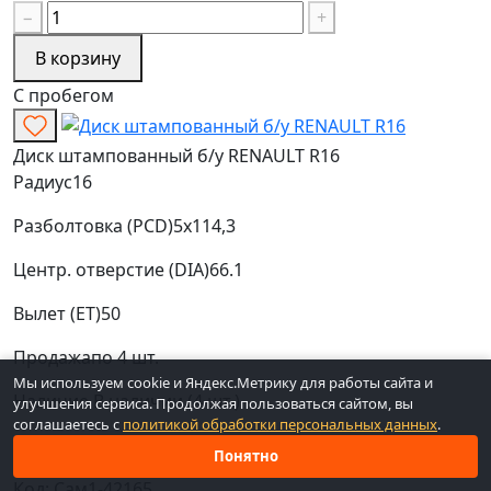
−
+
В корзину
С пробегом
Диск штампованный б/у RENAULT R16
Радиус
16
Разболтовка (PCD)
5x114,3
Центр. отверстие (DIA)
66.1
Вылет (ET)
50
Продажа
по 4 шт.
Мы используем cookie и Яндекс.Метрику для работы сайта и
Наличие
В наличии (4 шт.)
улучшения сервиса. Продолжая пользоваться сайтом, вы
соглашаетесь с
политикой обработки персональных данных
.
RENAULT
сереб
Понятно
Код: Сам1-42165