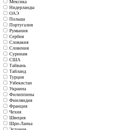
Мексика
Нидерланды
ОАЭ
Польша
Португалия
Румыния
Сербия
Словакия
Словения
Суринам
США
Тайвань
Тайланд
Турция
Узбекистан
Украина
Филиппины
Финляндия
Франция
Чехия
Швеция
Шри-Ланка
Эстония