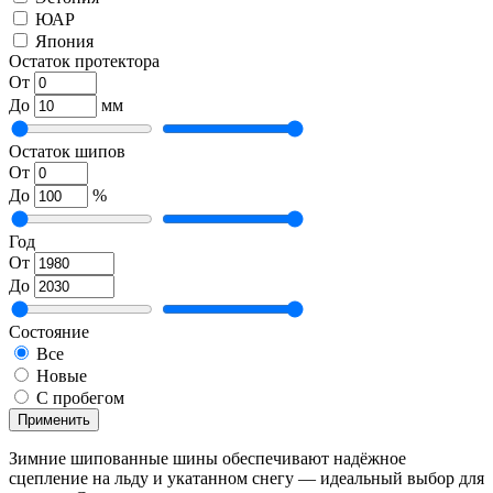
ЮАР
Япония
Остаток протектора
От
До
мм
Остаток шипов
От
До
%
Год
От
До
Состояние
Все
Новые
С пробегом
Применить
Зимние шипованные шины обеспечивают надёжное
сцепление на льду и укатанном снегу — идеальный выбор для