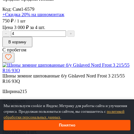
Код: Сам1-6579
+Скидка 20% на шиномонтаж
750 ₽
/ 1 шт
Цена 3 000 ₽ за 4 шт.
−
+
В корзину
С пробегом
Шины зимние шипованные б/у Gislaved Nord Frost 3 215/55
R16 93Q
Ширина
215
Профиль
55
Мы используем cookie и Яндекс.Метрику для работы сайта и улучшения
Радиус
R16
сервиса. Продолжая пользоваться сайтом, вы соглашаетесь с
политикой
обработки персональных данных
.
Сред. остаток протектора
6 мм
Понятно
Продажа
по 1 шт.