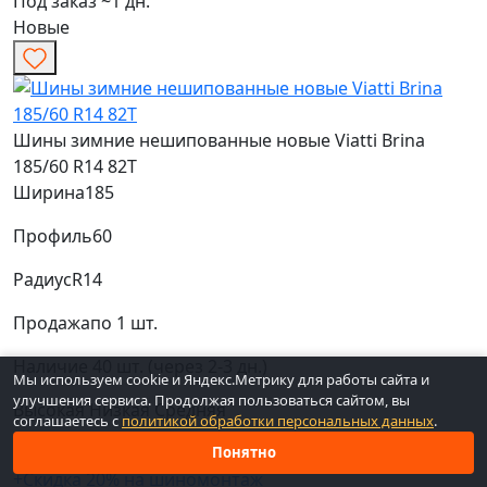
Под заказ ~1 дн.
Новые
Шины зимние нешипованные новые Viatti Brina
185/60 R14 82T
Ширина
185
Профиль
60
Радиус
R14
Продажа
по 1 шт.
Наличие
40 шт. (через 2-3 дн.)
Мы используем cookie и Яндекс.Метрику для работы сайта и
улучшения сервиса. Продолжая пользоваться сайтом, вы
Высокая
Низкая
Средняя
соглашаетесь с
политикой обработки персональных данных
.
Код: вн-34021
Понятно
+Скидка 20% на шиномонтаж