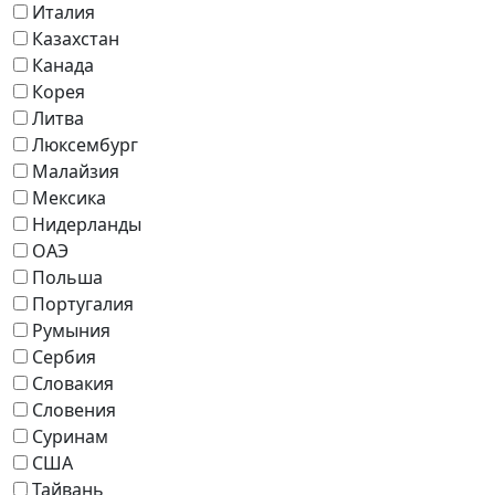
Италия
Казахстан
Канада
Корея
Литва
Люксембург
Малайзия
Мексика
Нидерланды
ОАЭ
Польша
Португалия
Румыния
Сербия
Словакия
Словения
Суринам
США
Тайвань