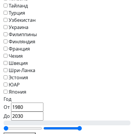
Тайланд
Турция
Узбекистан
Украина
Филиппины
Финляндия
Франция
Чехия
Швеция
Шри-Ланка
Эстония
ЮАР
Япония
Год
От
До