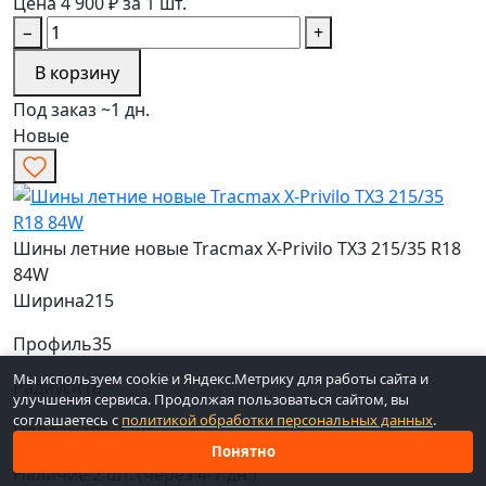
Цена 4 900 ₽ за 1 шт.
−
+
В корзину
Под заказ ~1 дн.
Новые
Шины летние новые Tracmax X-Privilo TX3 215/35 R18
84W
Ширина
215
Профиль
35
Мы используем cookie и Яндекс.Метрику для работы сайта и
Радиус
R18
улучшения сервиса. Продолжая пользоваться сайтом, вы
соглашаетесь с
политикой обработки персональных данных
.
Продажа
по 1 шт.
Понятно
Наличие
2 шт. (через 4-7 дн.)