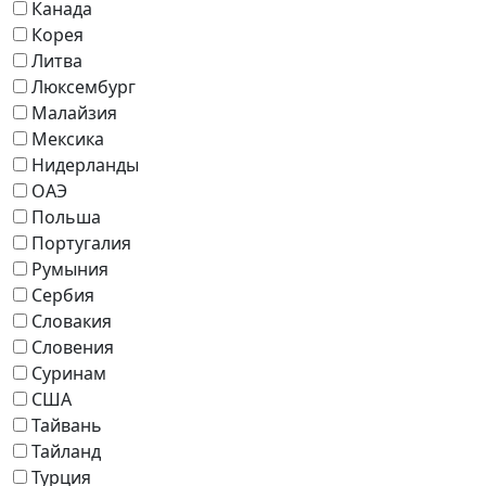
Канада
Корея
Литва
Люксембург
Малайзия
Мексика
Нидерланды
ОАЭ
Польша
Португалия
Румыния
Сербия
Словакия
Словения
Суринам
США
Тайвань
Тайланд
Турция