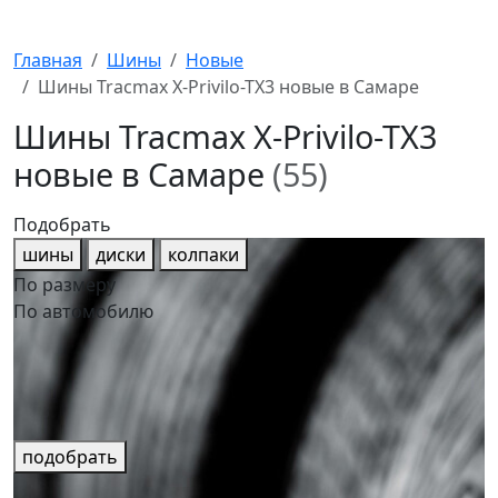
Главная
Шины
Новые
Шины Tracmax X-Privilo-TX3 новые в Самаре
Шины Tracmax X-Privilo-TX3
новые в Самаре
(55)
Подобрать
шины
диски
колпаки
По размеру
По автомобилю
подобрать