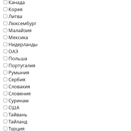
Канада
Корея
Литва
Люксембург
Малайзия
Мексика
Нидерланды
ОАЭ
Польша
Португалия
Румыния
Сербия
Словакия
Словения
Суринам
США
Тайвань
Тайланд
Турция