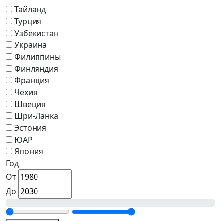
Тайланд
Турция
Узбекистан
Украина
Филиппины
Финляндия
Франция
Чехия
Швеция
Шри-Ланка
Эстония
ЮАР
Япония
Год
От
До