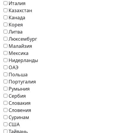
Италия
Казахстан
Канада
Корея
Литва
Люксембург
Малайзия
Мексика
Нидерланды
ОАЭ
Польша
Португалия
Румыния
Сербия
Словакия
Словения
Суринам
США
Тайвань