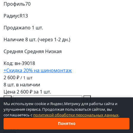
Профиль
70
Радиус
R13
Продажа
по 1 шт.
Наличие
8 шт. (через 1-2 дн.)
Средняя
Средняя
Низкая
Код: вн-39018
+Скидка 20% на шиномонтаж
2 600 ₽
/ 1 шт
8 шт. в наличии
Цена 2 600 ₽ за 1 шт.
−
+
Мы используем cookie и Яндекс.Метрику для работы сайта и
улучшения сервиса. Продолжая пользоваться сайтом, вы
В корзину
соглашаетесь с
политикой обработки персональных данных
.
Под заказ ~1 дн.
Понятно
Новые