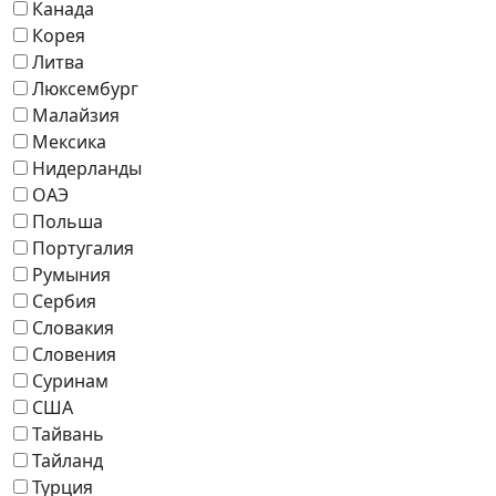
Канада
Корея
Литва
Люксембург
Малайзия
Мексика
Нидерланды
ОАЭ
Польша
Португалия
Румыния
Сербия
Словакия
Словения
Суринам
США
Тайвань
Тайланд
Турция