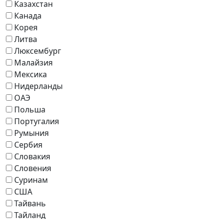
Казахстан
Канада
Корея
Литва
Люксембург
Малайзия
Мексика
Нидерланды
ОАЭ
Польша
Португалия
Румыния
Сербия
Словакия
Словения
Суринам
США
Тайвань
Тайланд