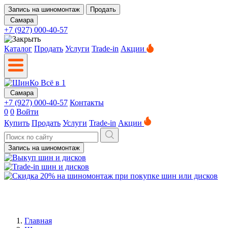
Запись на шиномонтаж
Продать
Самара
+7 (927) 000-40-57
Каталог
Продать
Услуги
Trade-in
Акции
Самара
+7 (927) 000-40-57
Контакты
0
0
Войти
Купить
Продать
Услуги
Trade-in
Акции
Запись на шиномонтаж
Главная