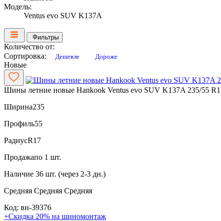
Модель:
Ventus evo SUV K137A
Фильтры
Количество от:
Сортировка:
Дешевле
Дороже
Новые
Шины летние новые Hankook Ventus evo SUV K137A 235/55 R1
Ширина
235
Профиль
55
Радиус
R17
Продажа
по 1 шт.
Наличие
36 шт. (через 2-3 дн.)
Средняя
Средняя
Средняя
Код: вн-39376
+Скидка 20% на шиномонтаж