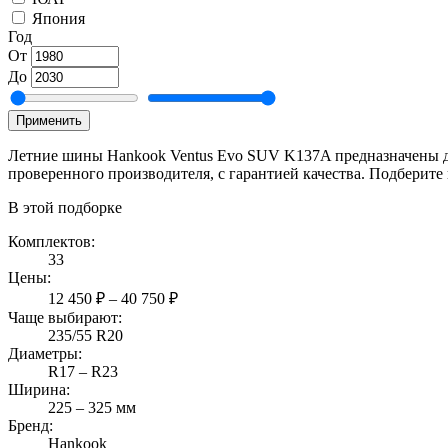
Япония
Год
От
До
Применить
Летние шины Hankook Ventus Evo SUV K137A предназначены для
проверенного производителя, с гарантией качества. Подберит
В этой подборке
Комплектов:
33
Цены:
12 450 ₽ – 40 750 ₽
Чаще выбирают:
235/55 R20
Диаметры:
R17 – R23
Ширина:
225 – 325 мм
Бренд:
Hankook