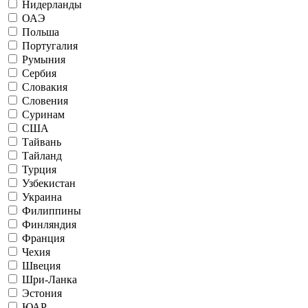
Нидерланды
ОАЭ
Польша
Португалия
Румыния
Сербия
Словакия
Словения
Суринам
США
Тайвань
Тайланд
Турция
Узбекистан
Украина
Филиппины
Финляндия
Франция
Чехия
Швеция
Шри-Ланка
Эстония
ЮАР