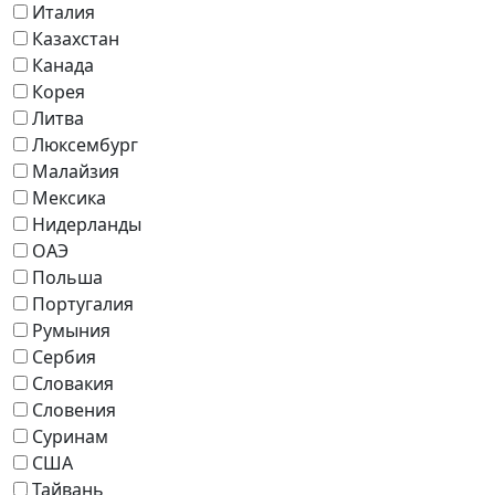
Италия
Казахстан
Канада
Корея
Литва
Люксембург
Малайзия
Мексика
Нидерланды
ОАЭ
Польша
Португалия
Румыния
Сербия
Словакия
Словения
Суринам
США
Тайвань