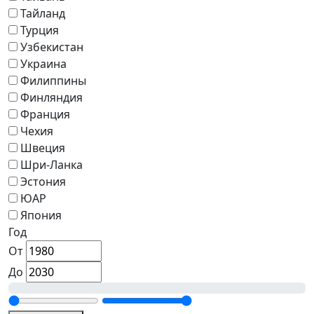
Тайланд
Турция
Узбекистан
Украина
Филиппины
Финляндия
Франция
Чехия
Швеция
Шри-Ланка
Эстония
ЮАР
Япония
Год
От
До