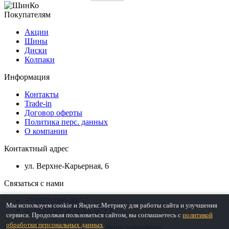
Покупателям
Акции
Шины
Диски
Колпаки
Информация
Контакты
Trade-in
Договор оферты
Политика перс. данных
О компании
Контактный адрес
ул. Верхне-Карьерная, 6
Связаться с нами
+7 (927) 000-40-57
Мы используем cookie и Яндекс.Метрику для работы сайта и улучшения
сервиса. Продолжая пользоваться сайтом, вы соглашаетесь с
политикой
обработки персональных данных
.
© 2026 ШинКо Всё в 1. Все права защищены.