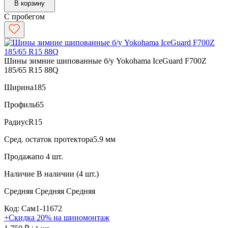
В корзину
С пробегом
Шины зимние шипованные б/у Yokohama IceGuard F700Z
185/65 R15 88Q
Ширина
185
Профиль
65
Радиус
R15
Сред. остаток протектора
5.9 мм
Продажа
по 4 шт.
Наличие
В наличии (4 шт.)
Средняя
Средняя
Средняя
Код: Сам1-11672
+Скидка 20% на шиномонтаж