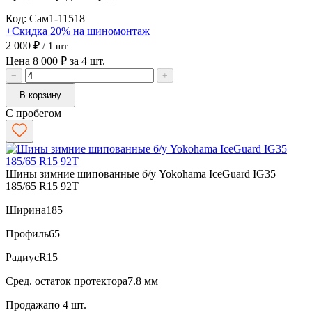
Код: Сам1-11518
+Скидка 20% на шиномонтаж
2 000 ₽
/ 1 шт
Цена 8 000 ₽ за 4 шт.
−
+
В корзину
С пробегом
Шины зимние шипованные б/у Yokohama IceGuard IG35
185/65 R15 92T
Ширина
185
Профиль
65
Радиус
R15
Сред. остаток протектора
7.8 мм
Продажа
по 4 шт.