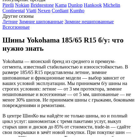
Pirelli
Nokian
Bridgestone
Kama
Dunlop
Hankook
Michelin
Continental
Viatti
Nexen
Cordiant
Kumho
Другие сезоны
Летние
Зимние шипованные
Зимние нешипованные
Всесезонные
Шины Yokohama 185/65 R15 б/у: что
нужно знать
Yokohama — японский бренд из среднего и премиум-
сегмента, известный стабильностью и износостойкостью. В
размере 185/65 R15 представлены летние, зимние
шипованные и фрикционные модели — выбор зависит от
ваших условий эксплуатации. Мы принимаем б/у шины на
строгих условиях: летние — от 3 мм протектора, зимние
нешипованные и всесезонные — от 5 мм, шипованные — не
менее 30% шипов. Не принимаем шины с грыжами, боковыми
повреждениями и ремонтами.
В центре ШинКо вы найдёте не только шины, но и полный
цикл услуг: шиномонтаж с тремя пакетами услуг, выкуп
старых шин и дисков до 85% от стоимости, trade-in — сдайте
свои покрышки в зачёт новой покупки. При покупке шин —