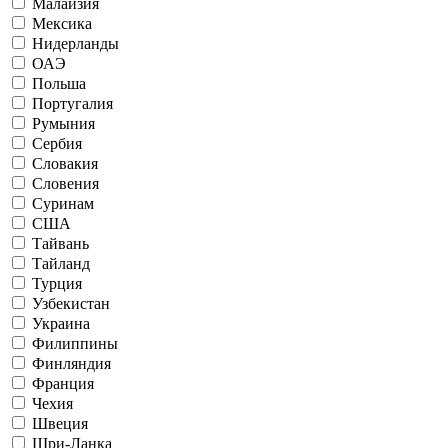
Малайзия
Мексика
Нидерланды
ОАЭ
Польша
Португалия
Румыния
Сербия
Словакия
Словения
Суринам
США
Тайвань
Тайланд
Турция
Узбекистан
Украина
Филиппины
Финляндия
Франция
Чехия
Швеция
Шри-Ланка