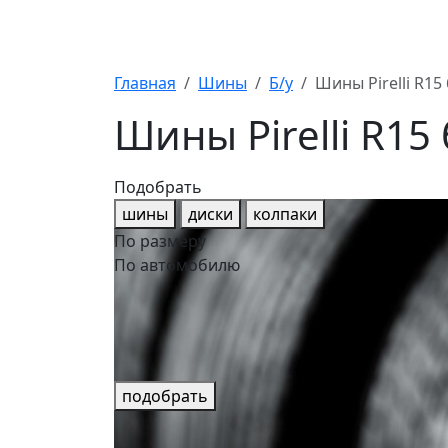
Главная
Шины
Б/у
Шины Pirelli R15
Шины Pirelli R15
Подобрать
шины
диски
колпаки
По размеру
По автомобилю
подобрать