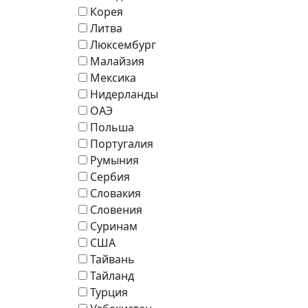
Корея
Литва
Люксембург
Малайзия
Мексика
Нидерланды
ОАЭ
Польша
Португалия
Румыния
Сербия
Словакия
Словения
Суринам
США
Тайвань
Тайланд
Турция