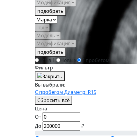
подобрать
подобрать
Всё в 1
Новые
С пробегом
Фильтр
Вы выбрали:
С пробегом
Диаметр: R15
Сбросить всё
Цена
От
До
₽