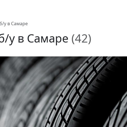
 б/у в Самаре
 б/у в Самаре
(42)