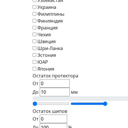
Узбекистан
Украина
Филиппины
Финляндия
Франция
Чехия
Швеция
Шри-Ланка
Эстония
ЮАР
Япония
Остаток протектора
От
До
мм
Остаток шипов
От
До
%