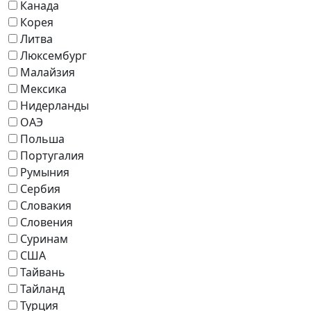
Канада
Корея
Литва
Люксембург
Малайзия
Мексика
Нидерланды
ОАЭ
Польша
Португалия
Румыния
Сербия
Словакия
Словения
Суринам
США
Тайвань
Тайланд
Турция