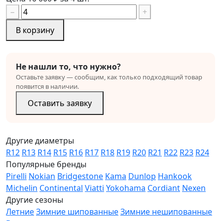
−
+
В корзину
Не нашли то, что нужно?
Оставьте заявку — сообщим, как только подходящий товар
появится в наличии.
Оставить заявку
Другие диаметры
R12
R13
R14
R15
R16
R17
R18
R19
R20
R21
R22
R23
R24
Популярные бренды
Pirelli
Nokian
Bridgestone
Kama
Dunlop
Hankook
Michelin
Continental
Viatti
Yokohama
Cordiant
Nexen
Другие сезоны
Летние
Зимние шипованные
Зимние нешипованные