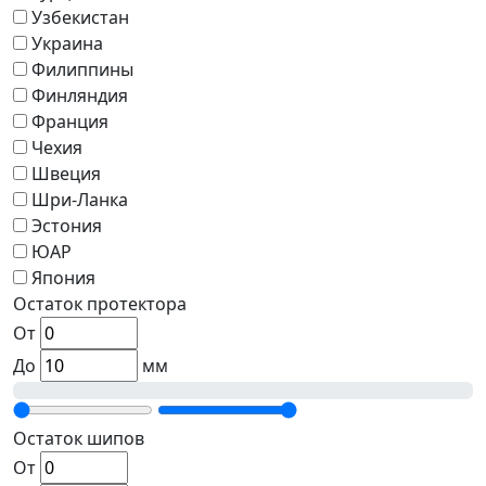
Узбекистан
Украина
Филиппины
Финляндия
Франция
Чехия
Швеция
Шри-Ланка
Эстония
ЮАР
Япония
Остаток протектора
От
До
мм
Остаток шипов
От