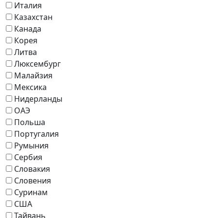
Италия
Казахстан
Канада
Корея
Литва
Люксембург
Малайзия
Мексика
Нидерланды
ОАЭ
Польша
Португалия
Румыния
Сербия
Словакия
Словения
Суринам
США
Тайвань