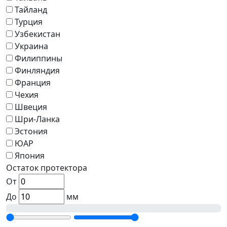
Тайланд
Турция
Узбекистан
Украина
Филиппины
Финляндия
Франция
Чехия
Швеция
Шри-Ланка
Эстония
ЮАР
Япония
Остаток протектора
От
До
мм